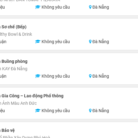
iệu
Không yêu cầu
Đà Nẵng
 Sơ chế (Bếp)
lthy Bowl & Drink
uận
Không yêu cầu
Đà Nẵng
n Buồng phòng
n KAY Đà Nẵng
uận
Không yêu cầu
Đà Nẵng
 Gia Công – Lao động Phổ thông
m Ảnh Màu Anh Đức
iệu
Không yêu cầu
Đà Nẵng
 Bảo vệ
Cổ Phần Xây Dựng Phú Hoà