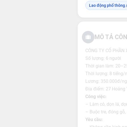
Lao động phổ thông /
MÔ TẢ CÔN
CÔNG TY CỔ PHẦN 
Số lượng: 6 người
Thời gian làm: 20–2
Thời lượng: 8 tiếng/
Lương: 350.000đ/ngà
Địa điểm: 27 Hoàng 
Công việc:
– Làm cỏ, dọn lá, d
– Buộc tre, đóng gỗ,
Yêu cầu: