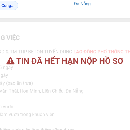
Đà Nẵng
 Công...
G VIỆC
XD & TM THP BETON TUYỂN DỤNG
LAO ĐỘNG PHỔ THÔNG TH
TIN ĐÃ HẾT HẠN NỘP HỒ SƠ
5 ngày
ngày
y (bao ăn trưa)
Văn Thái, Hoà Minh, Liên Chiểu, Đà Nẵng
ọn vườn
 làm vườn trong khuôn viên