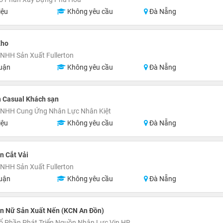
iệu
Không yêu cầu
Đà Nẵng
Kho
NHH Sản Xuất Fullerton
uận
Không yêu cầu
Đà Nẵng
n Casual Khách sạn
TNHH Cung Ứng Nhân Lực Nhân Kiệt
iệu
Không yêu cầu
Đà Nẵng
n Cắt Vải
NHH Sản Xuất Fullerton
uận
Không yêu cầu
Đà Nẵng
n Nữ Sản Xuất Nến (KCN An Đồn)
ổ Phần Phát Triển Nguồn Nhân Lực Vin HR