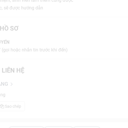
hiệm, sinh viên làm thêm cũng được
ệc, sẽ được hướng dẫn
HỒ SƠ
UYỂN
(gọi hoặc nhắn tin trước khi đến)
 LIÊN HỆ
ẴNG
ẵng
Sao chép