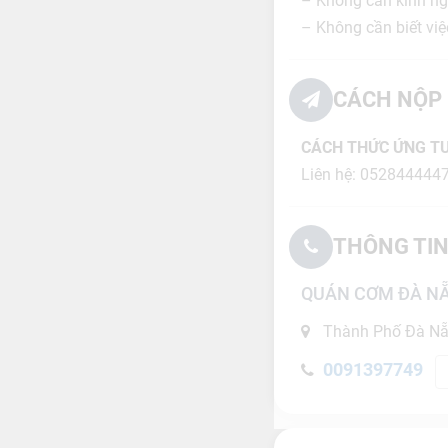
– Không cần kinh ng
– Không cần biết vi
CÁCH NỘP 
CÁCH THỨC ỨNG T
Liên hệ: 0528444447 
THÔNG TIN
QUÁN CƠM ĐÀ N
Thành Phố Đà N
0091397749