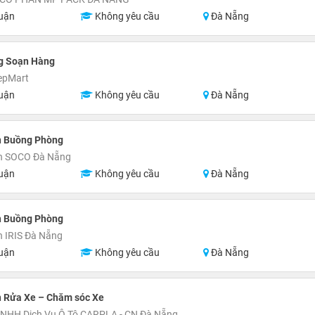
uận
Không yêu cầu
Đà Nẵng
g Soạn Hàng
NepMart
uận
Không yêu cầu
Đà Nẵng
n Buồng Phòng
n SOCO Đà Nẵng
uận
Không yêu cầu
Đà Nẵng
n Buồng Phòng
 IRIS Đà Nẵng
uận
Không yêu cầu
Đà Nẵng
n Rửa Xe – Chăm sóc Xe
TNHH Dịch Vụ Ô Tô CARPLA - CN Đà Nẵng