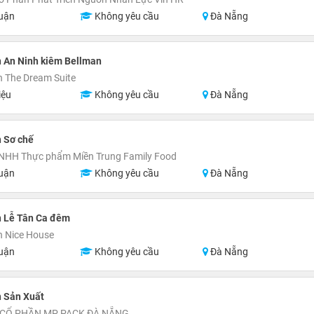
uận
Không yêu cầu
Đà Nẵng
 An Ninh kiêm Bellman
 The Dream Suite
iệu
Không yêu cầu
Đà Nẵng
 Sơ chế
TNHH Thực phẩm Miền Trung Family Food
uận
Không yêu cầu
Đà Nẵng
n Lễ Tân Ca đêm
n Nice House
uận
Không yêu cầu
Đà Nẵng
n Sản Xuất
 CỔ PHẦN MP PACK ĐÀ NẴNG