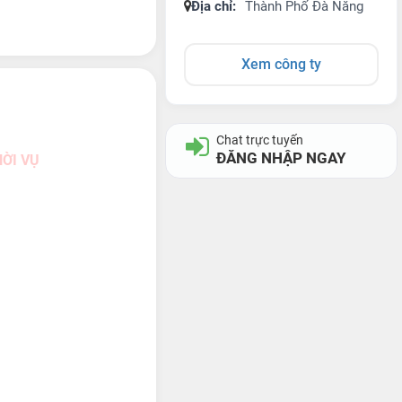
Địa chỉ:
Thành Phố Đà Nẵng
Xem công ty
Chat trực tuyến
ĐĂNG NHẬP NGAY
ỜI VỤ