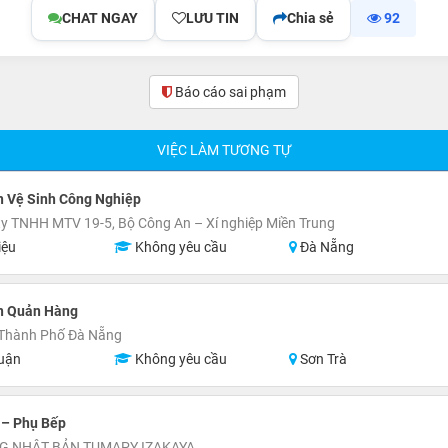
CHAT NGAY
LƯU TIN
Chia sẻ
92
Báo cáo sai phạm
VIỆC LÀM TƯƠNG TỰ
n Vệ Sinh Công Nghiệp
y TNHH MTV 19-5, Bộ Công An – Xí nghiệp Miền Trung
iệu
Không yêu cầu
Đà Nẵng
n Quản Hàng
 Thành Phố Đà Nẵng
uận
Không yêu cầu
Sơn Trà
 – Phụ Bếp
G NHẬT BẢN TUMAPY IZAKAYA