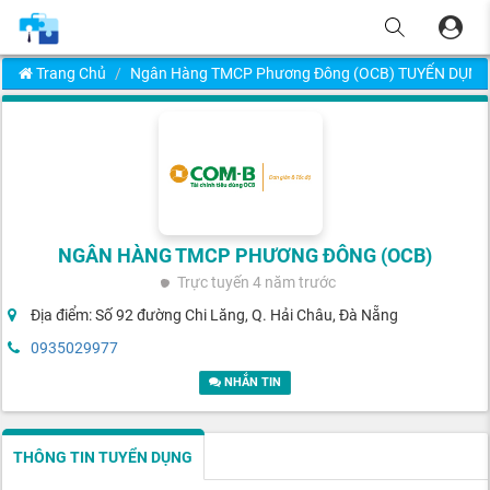
Trang Chủ
Ngân Hàng TMCP Phương Đông (OCB) TUYỂN DỤNG
NGÂN HÀNG TMCP PHƯƠNG ĐÔNG (OCB)
Trực tuyến
4 năm trước
Địa điểm: Số 92 đường Chi Lăng, Q. Hải Châu, Đà Nẵng
0935029977
NHẮN TIN
THÔNG TIN TUYỂN DỤNG