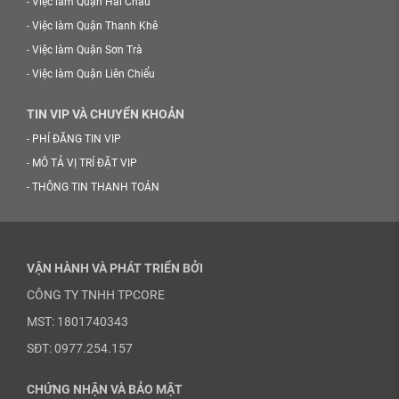
-
Việc làm Quận Hải Châu
-
Việc làm Quận Thanh Khê
-
Việc làm Quận Sơn Trà
-
Việc làm Quận Liên Chiểu
TIN VIP VÀ CHUYỂN KHOẢN
-
PHÍ ĐĂNG TIN VIP
-
MÔ TẢ VỊ TRÍ ĐẶT VIP
-
THÔNG TIN THANH TOÁN
VẬN HÀNH VÀ PHÁT TRIỂN BỞI
CÔNG TY TNHH TPCORE
MST: 1801740343
SĐT: 0977.254.157
CHỨNG NHẬN VÀ BẢO MẬT