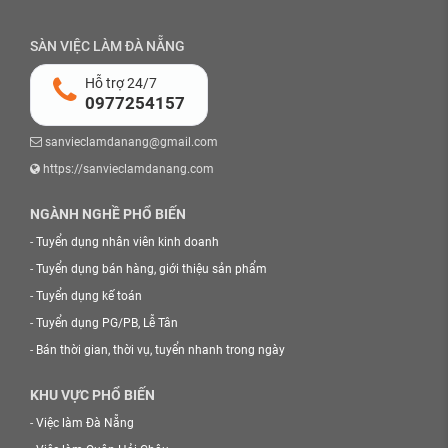
SÀN VIỆC LÀM ĐÀ NẴNG
Hỗ trợ 24/7
0977254157
sanvieclamdanang@gmail.com
https://sanvieclamdanang.com
NGÀNH NGHỀ PHỔ BIẾN
-
Tuyển dụng nhân viên kinh doanh
-
Tuyển dụng bán hàng, giới thiệu sản phẩm
-
Tuyển dụng kế toán
-
Tuyển dụng PG/PB, Lễ Tân
-
Bán thời gian, thời vụ, tuyển nhanh trong ngày
KHU VỰC PHỔ BIẾN
-
Việc làm Đà Nẵng