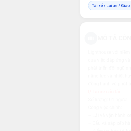
Tài xế / Lái xe / Gia
MÔ TẢ CÔN
Lighthouse với niềm 
qua việc đáp ứng và
phát triển đội ngũ n
năng lực và nhiệt hu
đồng hành và phát tr
I/ Lái xe cẩu tải
Số lượng: 01 người
Công việc chính:
– Lái và vận hành xe 
– Cẩu và sắp xếp hàng