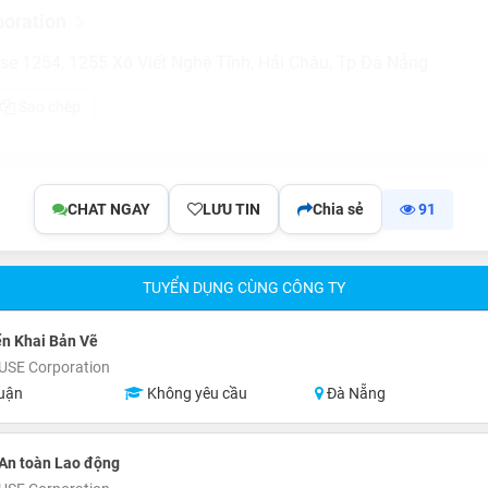
oration
e 1254, 1255 Xô Viết Nghệ Tĩnh, Hải Châu, Tp Đà Nẵng
Sao chép
CHAT NGAY
LƯU TIN
Chia sẻ
91
TUYỂN DỤNG CÙNG CÔNG TY
ển Khai Bản Vẽ
SE Corporation
uận
Không yêu cầu
Đà Nẵng
An toàn Lao động