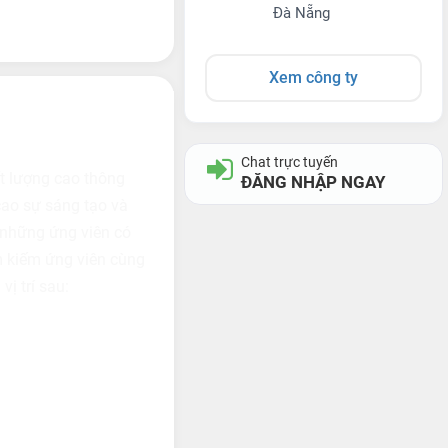
Đà Nẵng
Xem công ty
Chat trực tuyến
ất lượng cao thông
ĐĂNG NHẬP NGAY
cao sự sáng tạo và
n những ứng viên có
m kiếm ứng viên cùng
ị trí sau: