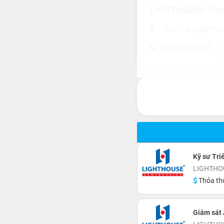
LIGHTHOUSE Corp
Tòa nhà Lighthous
0905064009
Kỹ sư Tri
LIGHTHOU
Thỏa th
Giám sát 