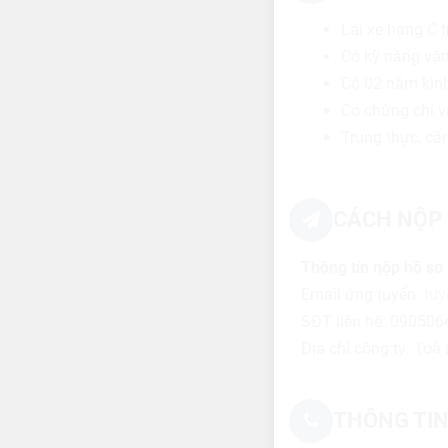
Lái xe hạng C tr
Có kỹ năng vận
Có 02 năm kinh
Có chứng chỉ v
Trung thực, cẩn
CÁCH NỘP 
Thông tin nộp hồ sơ
Email ứng tuyển:
tuy
SĐT liên hệ: 09050
Địa chỉ công ty: Toà
THÔNG TIN