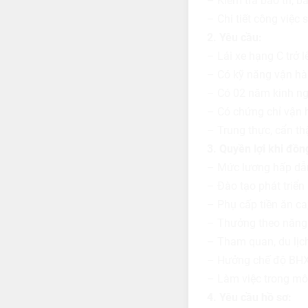
– Kiểm tra bảo trì, 
– Chi tiết công việc 
2. Yêu cầu:
– Lái xe hạng C trở l
– Có kỹ năng vận hà
– Có 02 năm kinh ng
– Có chứng chỉ vận 
– Trung thực, cẩn th
3. Quyền lợi khi đồ
– Mức lương hấp dẫn
– Đào tạo phát triển
– Phụ cấp tiền ăn ca
– Thưởng theo năng lự
– Tham quan, du lịc
– Hưởng chế độ BHXH
– Làm việc trong môi
4. Yêu cầu hồ sơ: