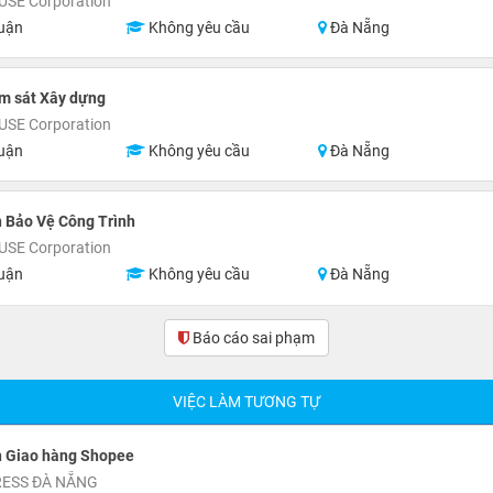
SE Corporation
uận
Không yêu cầu
Đà Nẵng
m sát Xây dựng
SE Corporation
uận
Không yêu cầu
Đà Nẵng
 Bảo Vệ Công Trình
SE Corporation
uận
Không yêu cầu
Đà Nẵng
Báo cáo sai phạm
(0)
VIỆC LÀM TƯƠNG TỰ
n Giao hàng Shopee
RESS ĐÀ NẴNG