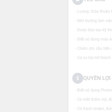
- Lương: thỏa thuận 
- Môi trường làm việc
- Được đào tạo kỹ thu
- Biết sử dụng máy ản
- Chăm chỉ, cầu tiến,
- Có cơ hội trở thàn
QUYỀN LỢI
- Biết sử dụng Phot
- Có mắt thẩm mỹ, đú
- Có trách nhiệm, đú