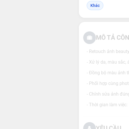
Khác
MÔ TẢ CÔN
- Retouch ảnh beaut
- Xử lý da, màu sắc,
- Đồng bộ màu ảnh t
- Phối hợp cùng pho
- Chỉnh sửa ảnh đúng
- Thời gian làm việc:
YÊU CẦU