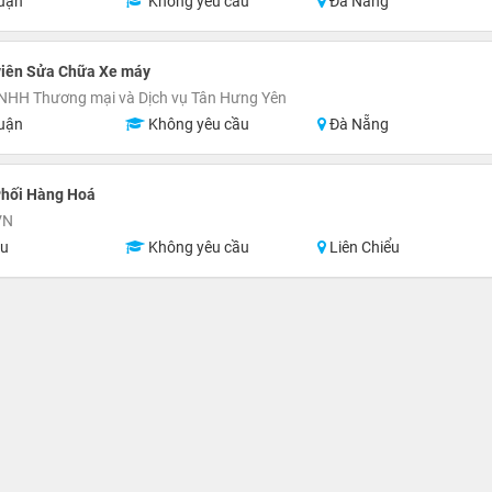
uận
Không yêu cầu
Đà Nẵng
viên Sửa Chữa Xe máy
NHH Thương mại và Dịch vụ Tân Hưng Yên
uận
Không yêu cầu
Đà Nẵng
Phối Hàng Hoá
VN
ệu
Không yêu cầu
Liên Chiểu