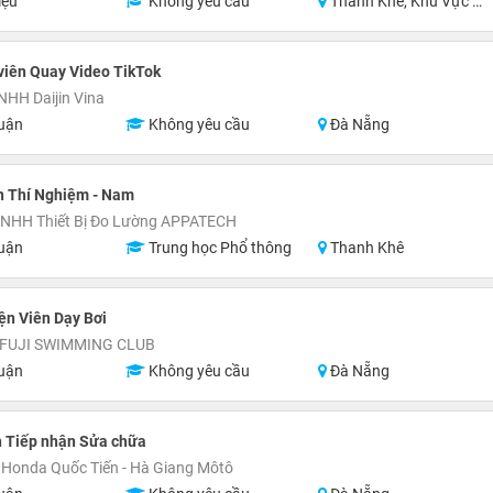
iệu
Không yêu cầu
Thanh Khê, Khu Vực Lân Cận Đà Nẵng
viên Quay Video TikTok
NHH Daijin Vina
uận
Không yêu cầu
Đà Nẵng
n Thí Nghiệm - Nam
TNHH Thiết Bị Đo Lường APPATECH
uận
Trung học Phổ thông
Thanh Khê
ện Viên Dạy Bơi
 FUJI SWIMMING CLUB
uận
Không yêu cầu
Đà Nẵng
n Tiếp nhận Sửa chữa
Honda Quốc Tiến - Hà Giang Môtô