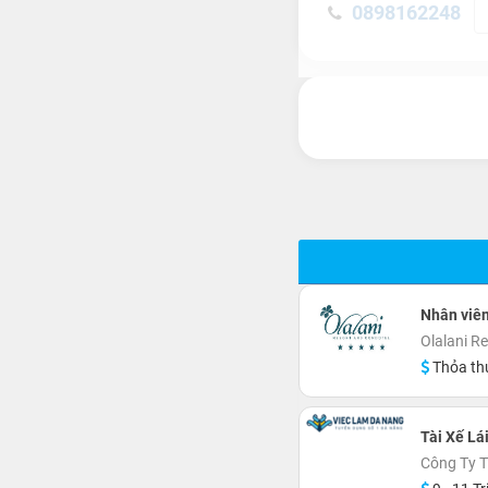
0898162248
Nhân viên
Olalani R
Thỏa th
Tài Xế Lá
Công Ty 