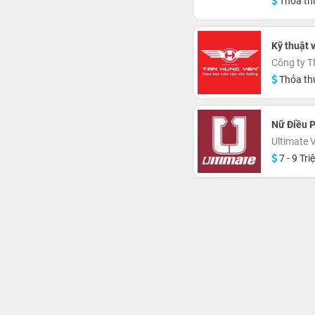
Thỏa th
Kỹ thuật 
Công ty T
Thỏa th
Nữ Điều 
Ultimate 
7 - 9 Tri