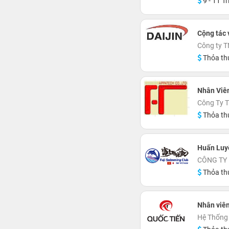
9 - 11 Tr
Cộng tác 
Công ty T
Thỏa th
Nhân Viê
Công Ty 
Thỏa th
Huấn Luy
CÔNG TY
Thỏa th
Nhân viê
Hệ Thống 