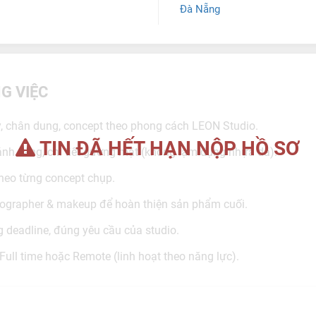
Đà Nẵng
G VIỆC
y, chân dung, concept theo phong cách LEON Studio.
TIN ĐÃ HẾT HẠN NỘP HỒ SƠ
 ánh sáng, chi tiết gương mặt (không lạm dụng nhựa da).
heo từng concept chụp.
tographer & makeup để hoàn thiện sản phẩm cuối.
 deadline, đúng yêu cầu của studio.
 Full time hoặc Remote (linh hoạt theo năng lực).