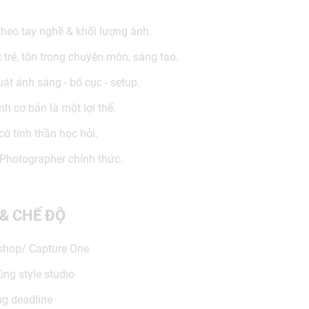
theo tay nghề & khối lượng ảnh.
 trẻ, tôn trọng chuyên môn, sáng tạo.
ật ánh sáng - bố cục - setup.
h cơ bản là một lợi thế.
 có tinh thần học hỏi.
h Photographer chính thức.
 & CHẾ ĐỘ
oshop/ Capture One
ng style studio
ng deadline