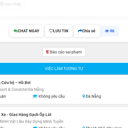
Sao chép
CHAT NGAY
LƯU TIN
Chia sẻ
96
Báo cáo sai phạm
(0)
VIỆC LÀM TƯƠNG TỰ
 Cứu hộ – Hồ Bơi
esort & Condotel Đà Nẵng
uận
Không yêu cầu
Đà Nẵng
i Xe - Giao Hàng Gạch Ốp Lát
TNHH Vật Liệu Xây Dựng Minh Tuyền