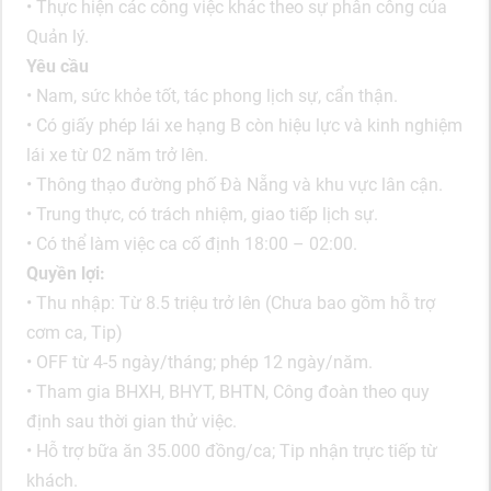
• Thực hiện các công việc khác theo sự phân công của
Quản lý.
Yêu cầu
• Nam, sức khỏe tốt, tác phong lịch sự, cẩn thận.
• Có giấy phép lái xe hạng B còn hiệu lực và kinh nghiệm
lái xe từ 02 năm trở lên.
• Thông thạo đường phố Đà Nẵng và khu vực lân cận.
• Trung thực, có trách nhiệm, giao tiếp lịch sự.
• Có thể làm việc ca cố định 18:00 – 02:00.
Quyền lợi:
• Thu nhập: Từ 8.5 triệu trở lên (Chưa bao gồm hỗ trợ
cơm ca, Tip)
• OFF từ 4-5 ngày/tháng; phép 12 ngày/năm.
• Tham gia BHXH, BHYT, BHTN, Công đoàn theo quy
định sau thời gian thử việc.
• Hỗ trợ bữa ăn 35.000 đồng/ca; Tip nhận trực tiếp từ
khách.