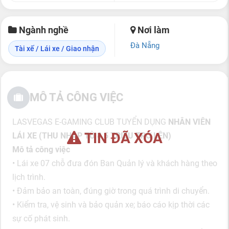
Ngành nghề
Nơi làm
Đà Nẵng
Tài xế / Lái xe / Giao nhận
MÔ TẢ CÔNG VIỆC
LASVEGAS E-GAMING CLUB TUYỂN DỤNG
NHÂN VIÊN
TIN ĐÃ XÓA
LÁI XE (THU NHẬP TỪ 8,5 TRIỆU TRỞ LÊN)
Mô tả công việc
• Lái xe 07 chỗ đưa đón Ban Quản lý và khách hàng theo
lịch trình.
• Đảm bảo an toàn, đúng giờ trong quá trình di chuyển.
• Kiểm tra, vệ sinh và bảo quản xe; báo cáo kịp thời các
sự cố phát sinh.