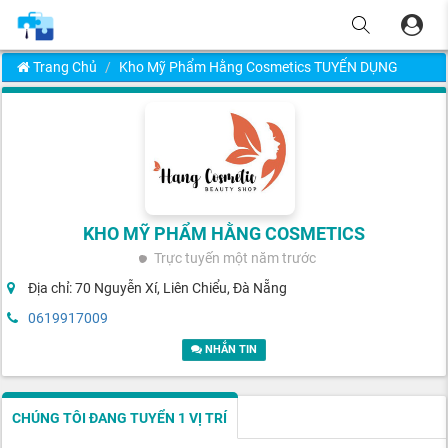
Trang Chủ
Kho Mỹ Phẩm Hằng Cosmetics TUYỂN DỤNG
KHO MỸ PHẨM HẰNG COSMETICS
Trực tuyến
một năm trước
Địa chỉ: 70 Nguyễn Xí, Liên Chiểu, Đà Nẵng
0619917009
NHẮN TIN
CHÚNG TÔI ĐANG TUYỂN 1 VỊ TRÍ