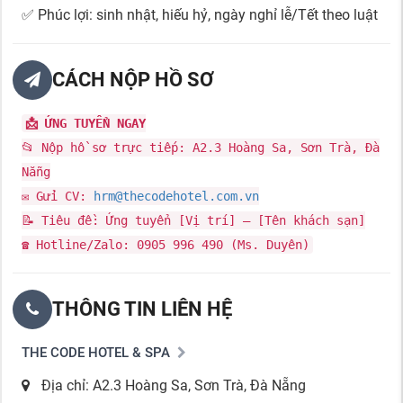
✅ Phúc lợi: sinh nhật, hiếu hỷ, ngày nghỉ lễ/Tết theo luật
CÁCH NỘP HỒ SƠ
📩 ỨNG TUYỂN NGAY
📂 Nộp hồ sơ trực tiếp: A2.3 Hoàng Sa, Sơn Trà, Đà
Nẵng
✉️ Gửi CV:
hrm@thecodehotel.com.vn
📝 Tiêu đề: Ứng tuyển [Vị trí] – [Tên khách sạn]
☎️ Hotline/Zalo: 0905 996 490 (Ms. Duyên)
THÔNG TIN LIÊN HỆ
THE CODE HOTEL & SPA
Địa chỉ: A2.3 Hoàng Sa, Sơn Trà, Đà Nẵng