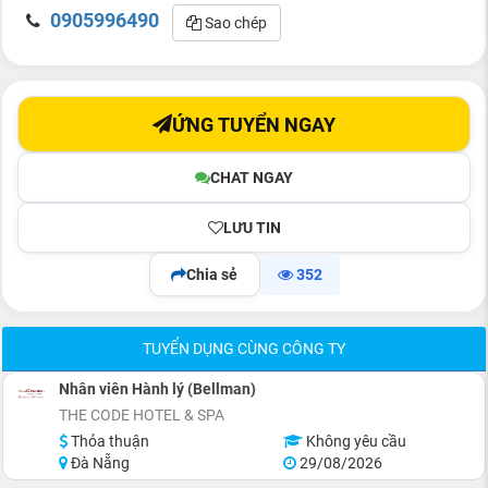
0905996490
Sao chép
ỨNG TUYỂN NGAY
CHAT NGAY
LƯU TIN
Chia sẻ
352
TUYỂN DỤNG CÙNG CÔNG TY
Nhân viên Hành lý (Bellman)
THE CODE HOTEL & SPA
Thỏa thuận
Không yêu cầu
Đà Nẵng
29/08/2026