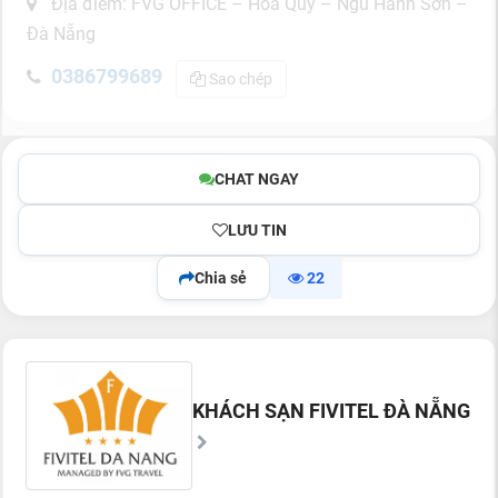
Địa điểm: FVG OFFICE – Hòa Qúy – Ngũ Hành Sơn –
Đà Nẵng
0386799689
Sao chép
CHAT NGAY
LƯU TIN
Chia sẻ
22
KHÁCH SẠN FIVITEL ĐÀ NẴNG