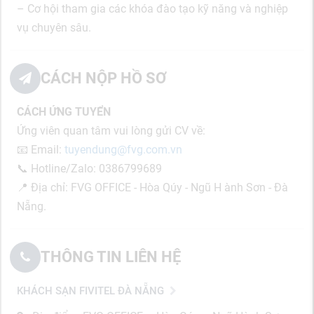
– Cơ hội tham gia các khóa đào tạo kỹ năng và nghiệp
vụ chuyên sâu.
CÁCH NỘP HỒ SƠ
CÁCH ỨNG TUYỂN
Ứng viên quan tâm vui lòng gửi CV về:
📧 Email:
tuyendung@fvg.com.vn
📞 Hotline/Zalo: 0386799689
📍 Địa chỉ: FVG OFFICE - Hòa Qúy - Ngũ H ành Sơn - Đà
Nẵng.
THÔNG TIN LIÊN HỆ
KHÁCH SẠN FIVITEL ĐÀ NẴNG