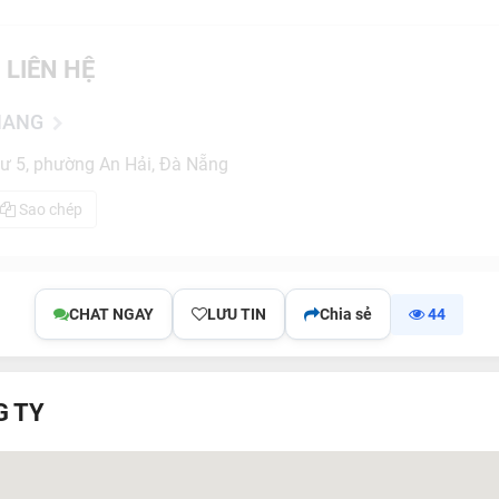
 LIÊN HỆ
NANG
ư 5, phường An Hải, Đà Nẵng
Sao chép
CHAT NGAY
LƯU TIN
Chia sẻ
44
G TY