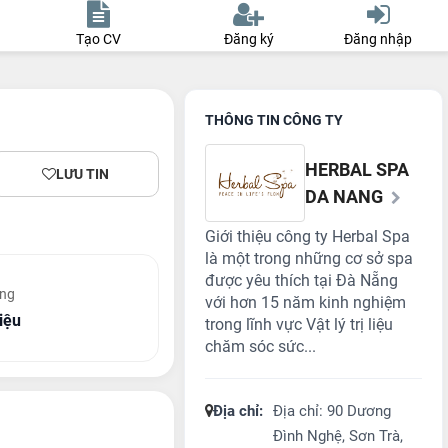
Tạo CV
Đăng ký
Đăng nhập
THÔNG TIN CÔNG TY
HERBAL SPA
LƯU TIN
DA NANG
Giới thiệu công ty Herbal Spa
là một trong những cơ sở spa
được yêu thích tại Đà Nẵng
ơng
với hơn 15 năm kinh nghiệm
riệu
trong lĩnh vực Vật lý trị liệu
chăm sóc sức...
Địa chỉ:
Địa chỉ: 90 Dương
Đình Nghệ, Sơn Trà,