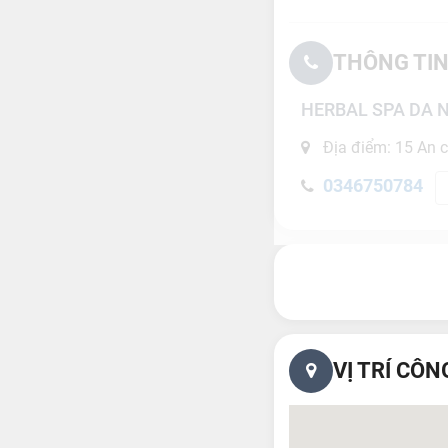
THÔNG TIN
HERBAL SPA DA 
Địa điểm: 15 An c
0346750784
VỊ TRÍ CÔN