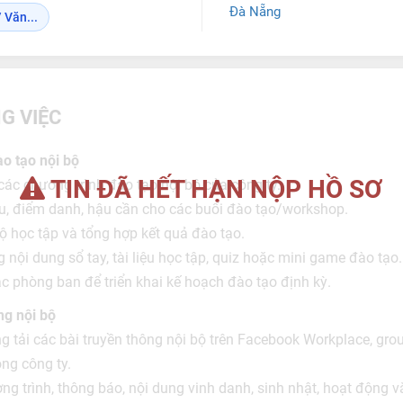
Đà Nẵng
 Văn...
G VIỆC
ào tạo nội bộ
TIN ĐÃ HẾT HẠN NỘP HỒ SƠ
các chương trình đào tạo nội bộ của công ty.
iệu, điểm danh, hậu cần cho các buổi đào tạo/workshop.
độ học tập và tổng hợp kết quả đào tạo.
 nội dung sổ tay, tài liệu học tập, quiz hoặc mini game đào tạo.
ác phòng ban để triển khai kế hoạch đào tạo định kỳ.
ng nội bộ
ng tải các bài truyền thông nội bộ trên Facebook Workplace, gro
ông công ty.
ng trình, thông báo, nội dung vinh danh, sinh nhật, hoạt động v