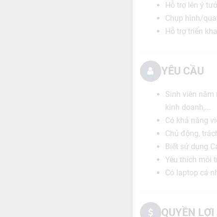
Hỗ trợ lên ý t
Chụp hình/quay
Hỗ trợ triển k
YÊU CẦU
Sinh viên năm 
kinh doanh,...
Có khả năng viế
Chủ động, trách
Biết sử dụng Ca
Yêu thích môi 
Có laptop cá n
QUYỀN LỢI