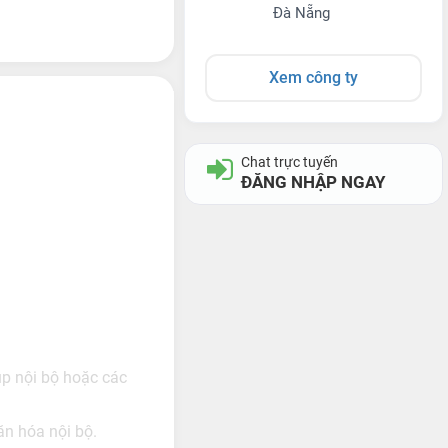
Đà Nẵng
Xem công ty
Chat trực tuyến
ĐĂNG NHẬP NGAY
up nội bộ hoặc các
ăn hóa nội bộ.