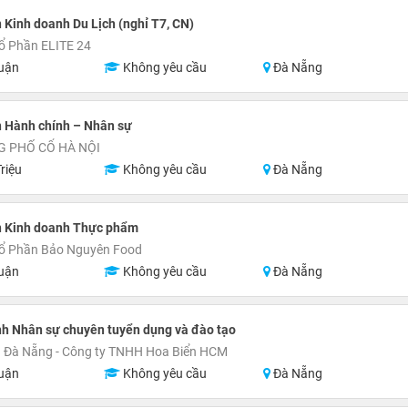
 Kinh doanh Du Lịch (nghỉ T7, CN)
ổ Phần ELITE 24
uận
Không yêu cầu
Đà Nẵng
 Hành chính – Nhân sự
G PHỐ CỔ HÀ NỘI
riệu
Không yêu cầu
Đà Nẵng
n Kinh doanh Thực phẩm
Cổ Phần Bảo Nguyên Food
uận
Không yêu cầu
Đà Nẵng
h Nhân sự chuyên tuyển dụng và đào tạo
h Đà Nẵng - Công ty TNHH Hoa Biển HCM
uận
Không yêu cầu
Đà Nẵng