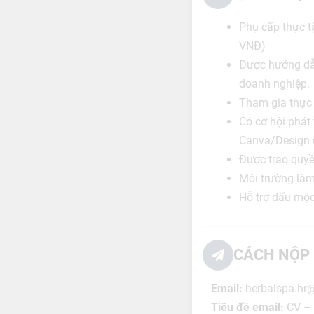
Phụ cấp thực t
VNĐ)
Được hướng dẫn
doanh nghiệp.
Tham gia thực 
Có cơ hội phát 
Canva/Design 
Được trao quyề
Môi trường làm 
Hỗ trợ dấu mộc
CÁCH NỘP 
Email:
herbalspa.hr
Tiêu đề email:
CV – Ứ