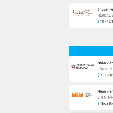
Chuyên v
HERBAL 
10 - 12 T
Nhân viê
CÔNG TY
7 - 10 Tr
Nhân viê
CHI NHÁN
Thỏa th