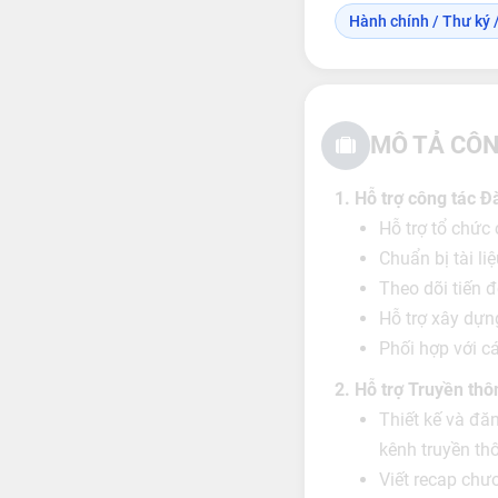
Hành chính / Thư ký /
MÔ TẢ CÔN
1. Hỗ trợ công tác Đ
Hỗ trợ tổ chức 
Chuẩn bị tài l
Theo dõi tiến 
Hỗ trợ xây dựng
Phối hợp với c
2. Hỗ trợ Truyền thô
Thiết kế và đă
kênh truyền th
Viết recap chươ