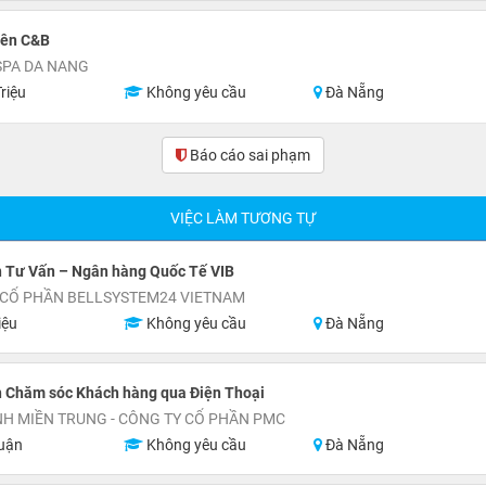
iên C&B
SPA DA NANG
riệu
Không yêu cầu
Đà Nẵng
Báo cáo sai phạm
(0)
VIỆC LÀM TƯƠNG TỰ
n Tư Vấn – Ngân hàng Quốc Tế VIB
 CỔ PHẦN BELLSYSTEM24 VIETNAM
iệu
Không yêu cầu
Đà Nẵng
n Chăm sóc Khách hàng qua Điện Thoại
H MIỀN TRUNG - CÔNG TY CỔ PHẦN PMC
uận
Không yêu cầu
Đà Nẵng