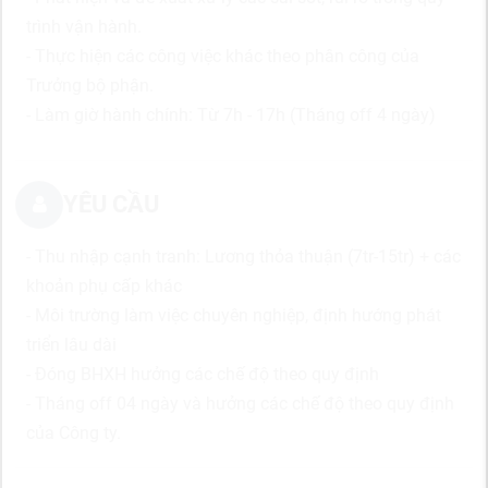
trình vận hành.
- Thực hiện các công việc khác theo phân công của
Trưởng bộ phận.
- Làm giờ hành chính: T
ừ 7h - 17h (Tháng off 4 ngày)
YÊU CẦU
- Thu nhập cạnh tranh: Lương thỏa thuận (7tr-15tr) + các
khoản phụ cấp khác
- Môi trường làm việc chuyên nghiệp, định hướng phát
triển lâu dài
- Đóng BHXH hưởng các chế độ theo quy định
- Tháng off 04 ngày và hưởng các chế độ theo quy định
của Công ty.