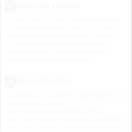
QUYỀN LỢI & CHẾ ĐỘ
- Cao đẳng, trung cấp, đại học chuyên ngành tài chính
- Có kinh nghiệm theo dõi thu – chi, công nợ, quản lý
dòng tiền và lập báo cáo theo yêu cầu của cấp trên.
- Thành thạo tin học văn phòng (đặc biệt Excel).
- Cẩn thận, trung thực, tinh thần trách nhiệm cao.
- Khả năng tổng hợp, phân tích số liệu tốt.
CÁCH NỘP HỒ SƠ
Địa điểm làm việc: Trụ sở chính - Ngã 4 Hồ Nghinh – Võ
Văn Kiệt, An Hải, Đà Nẵng
Email: [tuyendungnhandinh@gmail.com] hoặc
[SĐT/Zalo: 079.943.5689 - Phòng Nhân Sự Hương Đà]
Tiêu đề email: [Ứng tuyển Kế toán thanh toán Đà Nẵng]