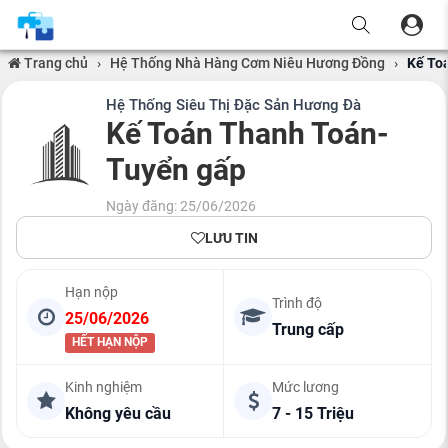
Trang chủ
›
Hệ Thống Nhà Hàng Cơm Niêu Hương Đồng
›
Kế To
Hệ Thống Siêu Thị Đặc Sản Hương Đà
Kế Toán Thanh Toán-
Tuyển gấp
Ngày đăng: 25/06/2026
LƯU TIN
Hạn nộp
Trình độ
25/06/2026
Trung cấp
HẾT HẠN NỘP
Kinh nghiệm
Mức lương
Không yêu cầu
7 - 15 Triệu