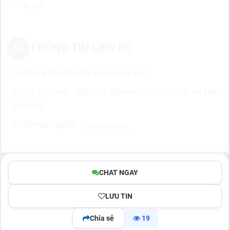
– Họ tên
THÔNG TIN LIÊN HỆ
Hệ Thống Siêu Thị Đặc Sản Hương Đà
Trụ sở chính - Ngã 4 Hồ Nghinh – Võ Văn Kiệt, An Hải,
Đà Nẵng
0799435689
Sao chép
CHAT NGAY
LƯU TIN
Chia sẻ
19