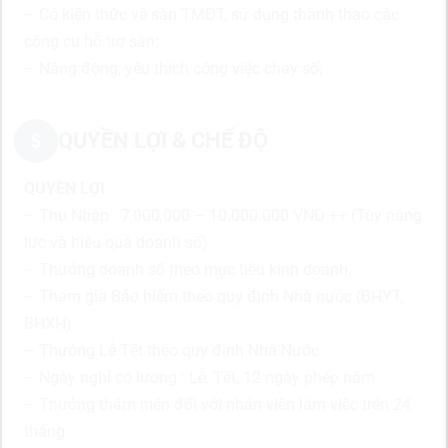
– Có kiến thức về sàn TMĐT, sử dụng thành thạo các
công cụ hỗ trợ sàn;
– Năng động, yêu thích công việc chạy số;
QUYỀN LỢI & CHẾ ĐỘ
QUYỀN LỢI
– Thu Nhập : 7,000,000 – 10.000.000 VNĐ ++ (Tùy năng
lực và hiệu quả doanh số)
– Thưởng doanh số theo mục tiêu kinh doanh.
– Tham gia Bảo hiểm theo quy định Nhà nước (BHYT,
BHXH)
– Thưởng Lễ Tết theo quy định Nhà Nước
– Ngày nghỉ có lương : Lễ, Tết, 12 ngày phép năm
– Thưởng thâm niên đối với nhân viên làm việc trên 24
tháng