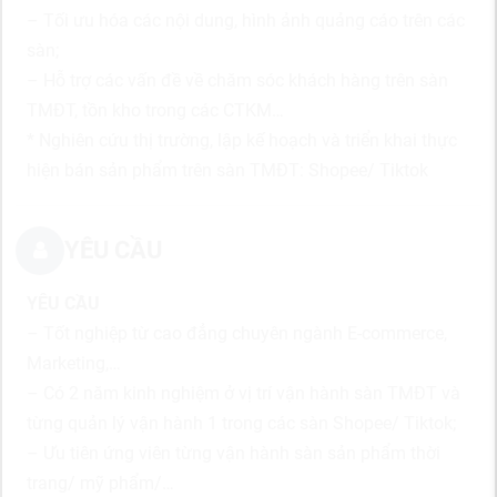
– Tối ưu hóa các nội dung, hình ảnh quảng cáo trên các
sàn;
– Hỗ trợ các vấn đề về chăm sóc khách hàng trên sàn
TMĐT, tồn kho trong các CTKM…
* Nghiên cứu thị trường, lập kế hoạch và triển khai thực
hiện bán sản phẩm trên sàn TMĐT: Shopee/ Tiktok
YÊU CẦU
YÊU CẦU
– Tốt nghiệp từ cao đẳng chuyên ngành E-commerce,
Marketing,…
– Có 2 năm kinh nghiệm ở vị trí vận hành sàn TMĐT và
từng quản lý vận hành 1 trong các sàn Shopee/ Tiktok;
– Ưu tiên ứng viên từng vận hành sàn sản phẩm thời
trang/ mỹ phẩm/…