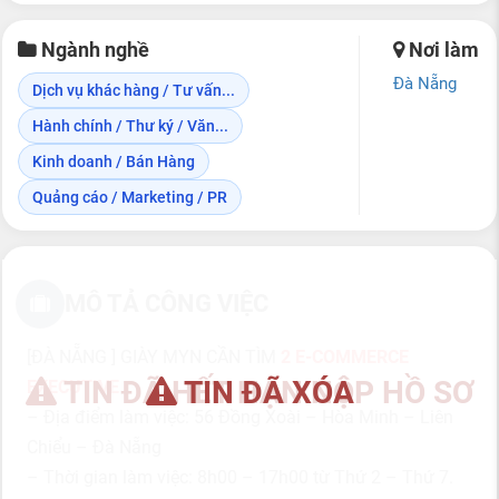
Ngành nghề
Nơi làm
Đà Nẵng
Dịch vụ khác hàng / Tư vấn...
Hành chính / Thư ký / Văn...
Kinh doanh / Bán Hàng
Quảng cáo / Marketing / PR
MÔ TẢ CÔNG VIỆC
[ĐÀ NẴNG ] GIÀY MYN CẦN TÌM
2 E-COMMERCE
TIN ĐÃ HẾT HẠN NỘP HỒ SƠ
TIN ĐÃ XÓA
EXECUTIVE
– Địa điểm làm việc: 56 Đồng Xoài – Hòa Minh – Liên
Chiểu – Đà Nẵng
– Thời gian làm việc: 8h00 – 17h00 từ Thứ 2 – Thứ 7.