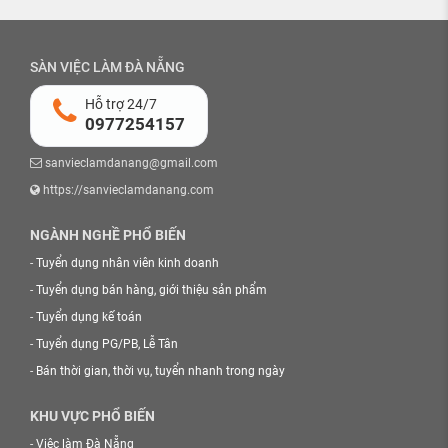
SÀN VIỆC LÀM ĐÀ NẴNG
Hỗ trợ 24/7
0977254157
sanvieclamdanang@gmail.com
https://sanvieclamdanang.com
NGÀNH NGHỀ PHỔ BIẾN
-
Tuyển dụng nhân viên kinh doanh
-
Tuyển dụng bán hàng, giới thiệu sản phẩm
-
Tuyển dụng kế toán
-
Tuyển dụng PG/PB, Lễ Tân
-
Bán thời gian, thời vụ, tuyển nhanh trong ngày
KHU VỰC PHỔ BIẾN
-
Việc làm Đà Nẵng