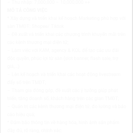
– Thu nhập: 7,000,000 – 10,000,000 ++
MÔ TẢ CÔNG VIỆC
* Xây dựng và triển khai kế hoạch Marketing phù hợp với
sàn TMĐT: Shopee/ Tiktok
– Đề xuất và triển khai các chương trình khuyến mãi trên
các kênh thương mại điện tử;
– Làm việc với KAM, agency & KOL để tạo các ưu đãi
độc quyền, phúc lợi từ sàn (slot banner, flash sale, trợ
giá,…)
– Lên kế hoạch và triển khai các hoạt động livestream
đẩy số trên TMĐT;
– Tham gia đóng góp, đề xuất các ý tưởng giúp phát
triển, tăng doanh số, khách hàng trên các gian TMĐT;
– Quản trị các kênh thương mại điện tử, đo lường và báo
cáo hiệu quả;
* Đảm bảo thông tin về hàng hóa, hình ảnh sản phẩm
đầy đủ, rõ ràng, chính xác: