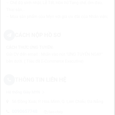
– Chế độ sinh nhật, Lễ Tết, Hôn hỉ/Tang chế, ốm đau,
Thai sản…
– Mua sản phẩm của Myn với giá ưu đãi của Nhân viên;
CÁCH NỘP HỒ SƠ
CÁCH THỨC ỨNG TUYỂN:
Gửi CV đến email : Nhấn vào nút "ỨNG TUYỂN NGAY"
bên dưới. ( Tiêu đề E-Commerce Executive)
THÔNG TIN LIÊN HỆ
Hệ thống Giày MYN
56 Đồng Xoài, P. Hòa Minh, Q. Liên Chiểu, Đà Nẵng
0090657748
Sao chép