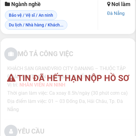
Ngành nghề
Nơi làm
Đà Nẵng
Bảo vệ / Vệ sĩ / An ninh
Du lịch / Nhà hàng / Khách...
MÔ TẢ CÔNG VIỆC
KHÁCH SẠN GRANDVRIO CITY DANANG – THUỘC TẬP
TIN ĐÃ HẾT HẠN NỘP HỒ SƠ
ĐOÀN ROUTE INN NHẬT BẢN TUYỂN DỤNG
Vị trí:
NHÂN VIÊN AN NINH
Thời gian làm việc: Ca xoay 8.5h/ngày (30 phút cơm ca)
Địa điểm làm việc: 01 – 03 Đống Đa, Hải Châu, Tp. Đà
Nẵng
YÊU CẦU