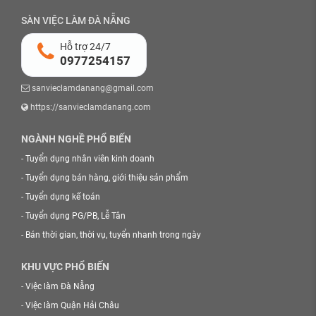
SÀN VIỆC LÀM ĐÀ NẴNG
Hỗ trợ 24/7
0977254157
sanvieclamdanang@gmail.com
https://sanvieclamdanang.com
NGÀNH NGHỀ PHỔ BIẾN
-
Tuyển dụng nhân viên kinh doanh
-
Tuyển dụng bán hàng, giới thiệu sản phẩm
-
Tuyển dụng kế toán
-
Tuyển dụng PG/PB, Lễ Tân
-
Bán thời gian, thời vụ, tuyển nhanh trong ngày
KHU VỰC PHỔ BIẾN
-
Việc làm Đà Nẵng
-
Việc làm Quận Hải Châu