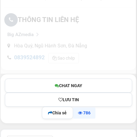
THÔNG TIN LIÊN HỆ
Big AZmedia
Hòa Quý, Ngũ Hành Sơn, Đà Nẵng
0839524892
Sao chép
CHAT NGAY
LƯU TIN
Chia sẻ
786