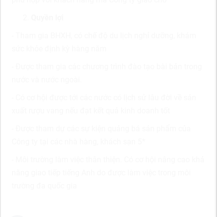
Quyền lợi
- Tham gia BHXH, có chế độ du lịch nghỉ dưỡng, khám
sức khỏe định kỳ hàng năm
- Được tham gia các chương trình đào tạo bài bản trong
nước và nước ngoài.
- Có cơ hội được tới các nước có lịch sử lâu đời về sản
xuất rượu vang nếu đạt kết quả kinh doanh tốt
- Được tham dự các sự kiện quảng bá sản phẩm của
Công ty tại các nhà hàng, khách sạn 5*
- Môi trường làm việc thân thiện. Có cơ hội nâng cao khả
năng giao tiếp tiếng Anh do được làm việc trong môi
trường đa quốc gia