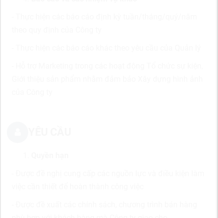
- Thực hiện các báo cáo định kỳ tuần/tháng/quý/năm
theo quy định của Công ty
- Thực hiện các báo cáo khác theo yêu cầu của Quản lý
- Hỗ trợ Marketing trong các hoạt động Tổ chức sự kiện,
Giới thiệu sản phẩm nhằm đảm bảo Xây dựng hình ảnh
của Công ty
YÊU CẦU
Quyền hạn
- Được đề nghị cung cấp các nguồn lực và điều kiện làm
việc cần thiết để hoàn thành công việc
- Được đề xuất các chính sách, chương trình bán hàng
phù hợp với khách hàng mà Công ty giao cho