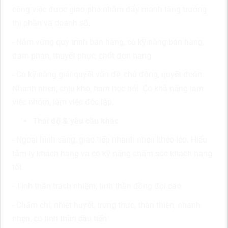
công việc được giao phó nhằm đẩy mạnh tăng trưởng
thị phần và doanh số.
- Nắm vững quy trình bán hàng, có kỹ năng bán hàng,
đàm phán, thuyết phục, chốt đơn hàng.
- Có kỹ năng giải quyết vấn đề, chủ động, quyết đoán.
Nhanh nhẹn, chịu khó, ham học hỏi. Có khả năng làm
việc nhóm, làm việc độc lập.
Thái độ & yêu cầu khác
- Ngoại hình sáng, giao tiếp nhanh nhẹn khéo léo. Hiểu
tâm lý khách hàng và có kỹ năng chăm sóc khách hàng
tốt
- Tinh thần trách nhiệm, tinh thần đồng đội cao
- Chăm chỉ, nhiệt huyết, trung thực, thân thiện, nhanh
nhẹn, có tinh thần cầu tiến