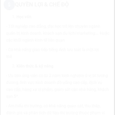
QUYỀN LỢI & CHẾ ĐỘ
Học vấn
- Tốt nghiệp cao đẳng, đại học trở lên chuyên ngành
quản trị kinh doanh, khách sạn du lịch/marketing…. Hoặc
các khối ngành kinh tế liên quan
- Có khả năng giao tiếp tiếng Anh lưu loát là một lợi
thế
Kiến thức & kỹ năng
- Ưu tiên ứng viên có từ 2 năm kinh nghiệm ở vị trí tương
đương, lĩnh vực kinh doanh đồ uống cao cấp, dịch vụ
cao cấp, hàng xa xỉ phẩm, giám sát các nhà hàng, khách
sạn 5*.
- Am hiểu thị trường, có khả năng quan sát, thu thập,
đánh giá và phân tích dữ liệu thị trường thuộc phạm vi