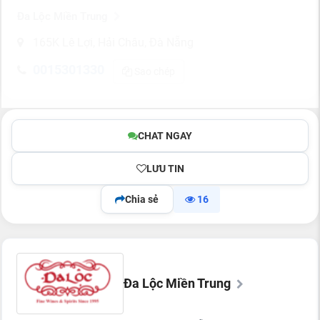
Đa Lộc Miền Trung
165K Lê Lợi, Hải Châu, Đà Nẵng
0015301330
Sao chép
CHAT NGAY
LƯU TIN
Chia sẻ
16
Đa Lộc Miền Trung