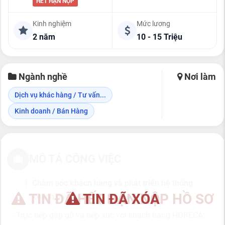
HẾT HẠN NỘP
Kinh nghiệm
Mức lương
2 năm
10 - 15 Triệu
Ngành nghề
Nơi làm
Dịch vụ khác hàng / Tư vấn...
Kinh doanh / Bán Hàng
MÔ TẢ CÔNG VIỆC
Chăm sóc khách hàng và phát triển hệ thống
TIN ĐÃ HẾT HẠN NỘP HỒ SƠ
TIN ĐÃ XÓA
khách hàng mới
- Trực tiếp gặp gỡ và tiếp xúc với khách hàng HORECA: