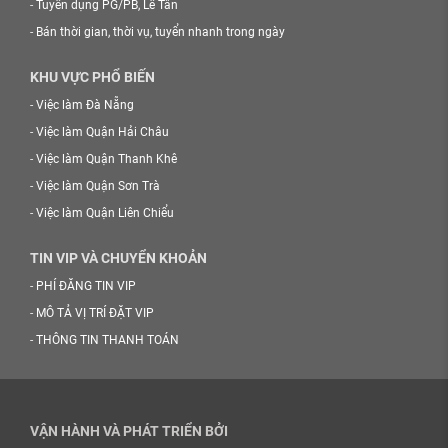
-
Tuyển dụng PG/PB, Lễ Tân
-
Bán thời gian, thời vụ, tuyển nhanh trong ngày
KHU VỰC PHỔ BIẾN
-
Việc làm Đà Nẵng
-
Việc làm Quận Hải Châu
-
Việc làm Quận Thanh Khê
-
Việc làm Quận Sơn Trà
-
Việc làm Quận Liên Chiểu
TIN VIP VÀ CHUYỂN KHOẢN
-
PHÍ ĐĂNG TIN VIP
-
MÔ TẢ VỊ TRÍ ĐẶT VIP
-
THÔNG TIN THANH TOÁN
VẬN HÀNH VÀ PHÁT TRIỂN BỞI