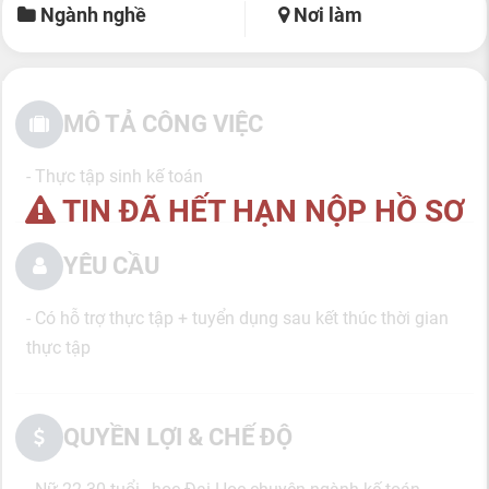
Ngành nghề
Nơi làm
MÔ TẢ CÔNG VIỆC
- Thực tập sinh kế toán
TIN ĐÃ HẾT HẠN NỘP HỒ SƠ
YÊU CẦU
- Có hỗ trợ thực tập + tuyển dụng sau kết thúc thời gian
thực tập
QUYỀN LỢI & CHẾ ĐỘ