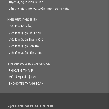
-
Tuyển dụng PG/PB, Lễ Tân
-
Bán thời gian, thời vụ, tuyển nhanh trong ngày
KHU VỰC PHỔ BIẾN
-
Việc làm Đà Nẵng
-
Việc làm Quận Hải Châu
-
Việc làm Quận Thanh Khê
-
Việc làm Quận Sơn Trà
-
Việc làm Quận Liên Chiểu
TIN VIP VÀ CHUYỂN KHOẢN
-
PHÍ ĐĂNG TIN VIP
-
MÔ TẢ VỊ TRÍ ĐẶT VIP
-
THÔNG TIN THANH TOÁN
VẬN HÀNH VÀ PHÁT TRIỂN BỞI