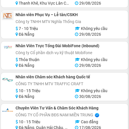
Thanh Khê, Khu Vực Lân Cận Đà Nẵng
29/08/2026
Nhân viên Phục Vụ – Lễ tân/CSKH
Công ty TNHH MTV Nghĩa Thống Gia
7 - 10 Triệu
Không yêu cầu
Đà Nẵng
29/08/2026
Nhân Viên Trực Tổng Đài MobiFone (Inbound)
Công ty Cổ phần dịch vụ kỹ thuật Mobifone
Thỏa thuận
Không yêu cầu
Đà Nẵng
29/08/2026
Nhân viên Chăm sóc Khách hàng Quốc tế
CÔNG TY TNHH MTV TRAFFIC CRAFT
10 - 15 Triệu
Không yêu cầu
Đà Nẵng
30/08/2026
Chuyên Viên Tư Vấn & Chăm Sóc Khách Hàng
CÔNG TY CỔ PHẦN BĐS NAM MIỀN TRUNG
10 - 15 Triệu
Cao đẳng
Đà Nẵng, Quận Hải Châu, Quận Sơn Trà, Quận Ngũ Hành Sơn, Quận Cẩm Lệ, Khu vực lân cận Đà Nẵng
17/08/2026