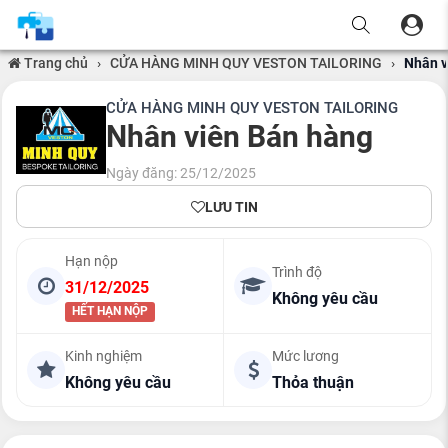
Trang chủ
›
CỬA HÀNG MINH QUY VESTON TAILORING
›
Nhân v
CỬA HÀNG MINH QUY VESTON TAILORING
Nhân viên Bán hàng
Ngày đăng: 25/12/2025
LƯU TIN
Hạn nộp
Trình độ
31/12/2025
Không yêu cầu
HẾT HẠN NỘP
Kinh nghiệm
Mức lương
Không yêu cầu
Thỏa thuận