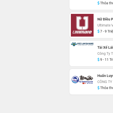
Thỏa th
Nữ Điều 
Ultimate 
7 - 9 Tri
Tài Xế Lá
Công Ty 
9 - 11 Tr
Huấn Luy
CÔNG TY
Thỏa th