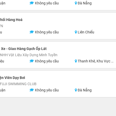
uận
Không yêu cầu
Đà Nẵng
Phối Hàng Hoá
VN
ệu
Không yêu cầu
Liên Chiểu
i Xe - Giao Hàng Gạch Ốp Lát
TNHH Vật Liệu Xây Dựng Minh Tuyền
iệu
Không yêu cầu
Thanh Khê, Khu Vực Lân Cận Đà Nẵng
ện Viên Dạy Bơi
 FUJI SWIMMING CLUB
uận
Không yêu cầu
Đà Nẵng