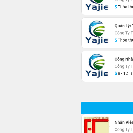
Thỏa th
Quản Lý/
Công Ty T
Thỏa th
Công Nhâ
Công Ty T
8 - 12 Tr
Nhân Viê
Công Ty 