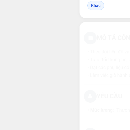
Khác
MÔ TẢ CÔN
• Theo dõi tiến độ v
• Trao đổi thông tin
• Đặt các phụ liệu có
• Làm việc giờ hành
YÊU CẦU
• Mức lương:
Thương