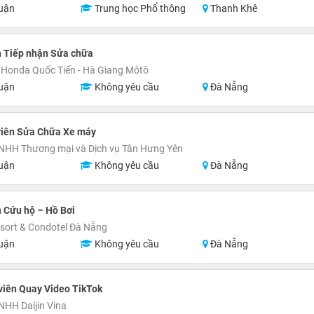
uận
Trung học Phổ thông
Thanh Khê
n Tiếp nhận Sửa chữa
Honda Quốc Tiến - Hà Giang Môtô
uận
Không yêu cầu
Đà Nẵng
viên Sửa Chữa Xe máy
NHH Thương mại và Dịch vụ Tân Hưng Yên
uận
Không yêu cầu
Đà Nẵng
 Cứu hộ – Hồ Bơi
esort & Condotel Đà Nẵng
uận
Không yêu cầu
Đà Nẵng
viên Quay Video TikTok
NHH Daijin Vina