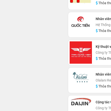
Thỏa th
Nhân viê
Hệ Thống 
Thỏa th
Kỹ thuật 
Công ty T
Thỏa th
Nhân viên
Olalani R
Thỏa th
Cộng tác 
Công ty T