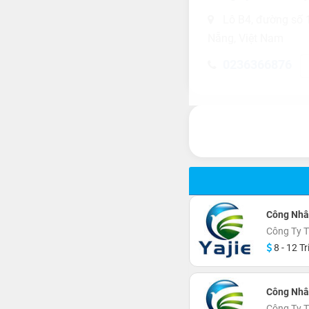
Lô B4, đường số 
Nẵng, Việt Nam
0236366876
Công Nhâ
Công Ty T
8 - 12 Tr
Công Nhâ
Công Ty T