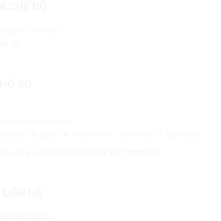
 & CHẾ ĐỘ
t
(nghe – nói tốt)
ếp tốt
HỒ SƠ
yajie.vn@gmail.com
đường 11B, Cụm CN Thanh Vinh – Liên Chiểu – Đà Nẵng
yển để gia nhập đội ngũ
YAJIE VIỆT NAM
nhé!
 LIÊN HỆ
ie Việt Nam