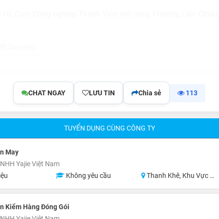
11B, Cụm Công nghiệp Thanh Vinh mở rộng, Phường Liên Chiểu
Sao chép
CHAT NGAY
LƯU TIN
Chia sẻ
113
TUYỂN DỤNG CÙNG CÔNG TY
n May
NHH Yajie Việt Nam
iệu
Không yêu cầu
Thanh Khê, Khu Vực Lân Cận Đà Nẵng
n Kiểm Hàng Đóng Gói
NHH Yajie Việt Nam