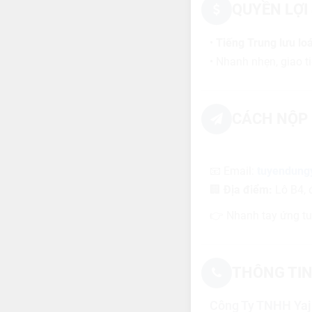
QUYỀN LỢI
•
Tiếng Trung lưu loá
• Nhanh nhẹn, giao ti
CÁCH NỘP 
📧 Email:
tuyendung
🏢
Địa điểm:
Lô B4, 
👉 Nhanh tay ứng tu
THÔNG TIN
Công Ty TNHH Yaj