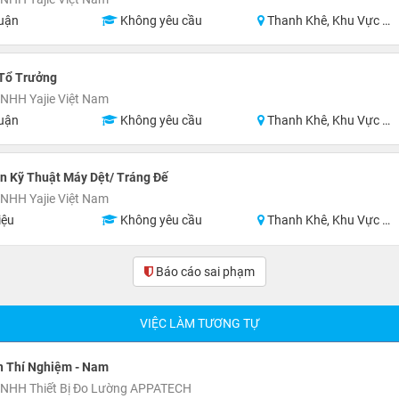
uận
Không yêu cầu
Thanh Khê, Khu Vực Lân Cận Đà Nẵng
 Tổ Trưởng
NHH Yajie Việt Nam
uận
Không yêu cầu
Thanh Khê, Khu Vực Lân Cận Đà Nẵng
n Kỹ Thuật Máy Dệt/ Tráng Đế
NHH Yajie Việt Nam
iệu
Không yêu cầu
Thanh Khê, Khu Vực Lân Cận Đà Nẵng
Báo cáo sai phạm
VIỆC LÀM TƯƠNG TỰ
n Thí Nghiệm - Nam
TNHH Thiết Bị Đo Lường APPATECH