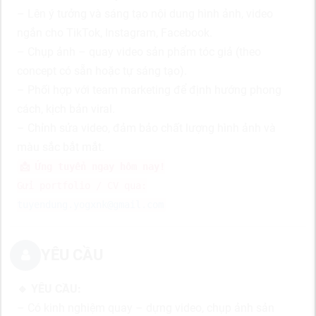
– Lên ý tưởng và sáng tạo nội dung hình ảnh, video
ngắn cho TikTok, Instagram, Facebook.
– Chụp ảnh – quay video sản phẩm tóc giả (theo
concept có sẵn hoặc tự sáng tạo).
– Phối hợp với team marketing để định hướng phong
cách, kịch bản viral.
– Chỉnh sửa video, đảm bảo chất lượng hình ảnh và
màu sắc bắt mắt.
📩 Ứng tuyển ngay hôm nay!
Gửi portfolio / CV qua:
tuyendung.yogxnk@gmail.com
YÊU CẦU
🔹 YÊU CẦU:
– Có kinh nghiệm quay – dựng video, chụp ảnh sản