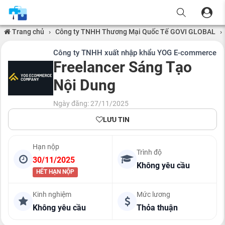
Trang chủ
›
Công ty TNHH Thương Mại Quốc Tế GOVI GLOBAL
›
Công ty TNHH xuất nhập khẩu YOG E-commerce
Freelancer Sáng Tạo
Nội Dung
Ngày đăng: 27/11/2025
LƯU TIN
Hạn nộp
Trình độ
30/11/2025
Không yêu cầu
HẾT HẠN NỘP
Kinh nghiệm
Mức lương
Không yêu cầu
Thỏa thuận