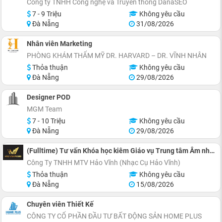
Công ty TNHH Công nghệ và Truyền thông DanaSEO
7 - 9 Triệu
Không yêu cầu
Đà Nẵng
31/08/2026
Nhân viên Marketing
PHÒNG KHÁM THẨM MỸ DR. HARVARD – DR. VĨNH NHÂN
Thỏa thuận
Không yêu cầu
Đà Nẵng
29/08/2026
Designer POD
MGM Team
7 - 10 Triệu
Không yêu cầu
Đà Nẵng
29/08/2026
(Fulltime) Tư vấn Khóa học kiêm Giáo vụ Trung tâm Âm nhạc
Công Ty TNHH MTV Hảo Vĩnh (Nhạc Cụ Hảo Vĩnh)
Thỏa thuận
Không yêu cầu
Đà Nẵng
15/08/2026
Chuyên viên Thiết Kế
CÔNG TY CỔ PHẦN ĐẦU TƯ BẤT ĐỘNG SẢN HOME PLUS