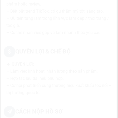
phẩm hoặc review.
– Biết bắt trend TikTok, có gu thẩm mỹ tốt, sáng tạo.
– Ưu tiên từng làm trong lĩnh vực làm đẹp / thời trang /
tóc giả.
– Có thể nhận việc gấp và làm nhanh theo yêu cầu.
QUYỀN LỢI & CHẾ ĐỘ
🔹 QUYỀN LỢI:
– Làm việc linh hoạt, nhận lương theo sản phẩm.
– Hợp tác lâu dài nếu phù hợp.
– Cơ hội phát triển cùng thương hiệu xuất khẩu tóc nối –
thị trường quốc tế.
CÁCH NỘP HỒ SƠ