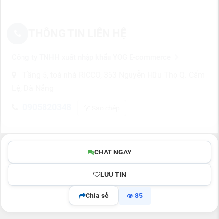
THÔNG TIN LIÊN HỆ
Công ty TNHH xuất nhập khẩu YOG E-commerce
Tầng 5, toà nhà RICCO, 363 Nguyễn Hữu Thọ Q. Cẩm
Lệ, Đà Nẵng
0905820348
Sao chép
CHAT NGAY
LƯU TIN
Chia sẻ
85