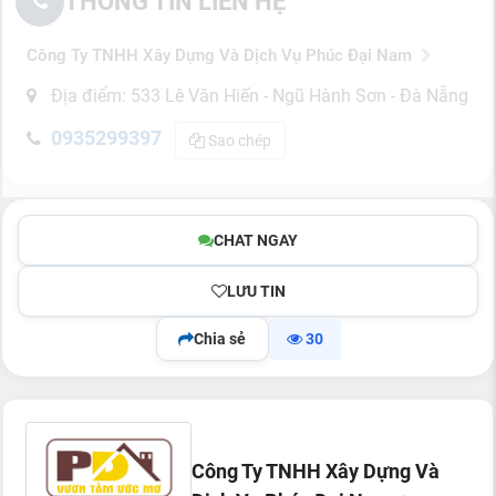
THÔNG TIN LIÊN HỆ
Công Ty TNHH Xây Dựng Và Dịch Vụ Phúc Đại Nam
Địa điểm: 533 Lê Văn Hiến - Ngũ Hành Sơn - Đà Nẵng
0935299397
Sao chép
CHAT NGAY
LƯU TIN
Chia sẻ
30
Công Ty TNHH Xây Dựng Và