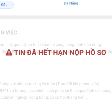
Đà Nẵng
 Đầu...
G VIỆC
ám sát, quản lý và triển khai thi công công trình dân dụng
TIN ĐÃ HẾT HẠN NỘP HỒ SƠ
 được thực hiện đúng thiết kế, tiến độ, chất lượng và an toàn l
ù hợp với năng lực chuyên môn (Trao đổi khi phỏng vấn)
HYT và hưởng các chính sách phúc lợi theo quy định của công
 chuyên nghiệp, công bằng, có cơ hội thăng tiến,...