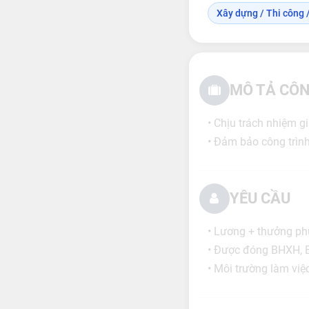
Xây dựng / Thi công /
MÔ TẢ CÔN
• Chịu trách nhiệm gi
• Đảm bảo công trình
YÊU CẦU
• Lương + thưởng ph
• Được đóng BHXH, B
• Môi trường làm việc