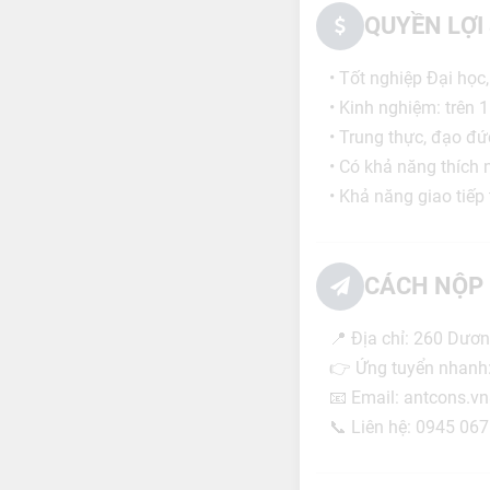
QUYỀN LỢI
• Tốt nghiệp Đại họ
• Kinh nghiệm: trên
• Trung thực, đạo đứ
• Có khả năng thích 
• Khả năng giao tiếp
CÁCH NỘP 
📍 Địa chỉ: 260 Dươn
👉 Ứng tuyển nhan
📧 Email: antcons.
📞 Liên hệ: 0945 06