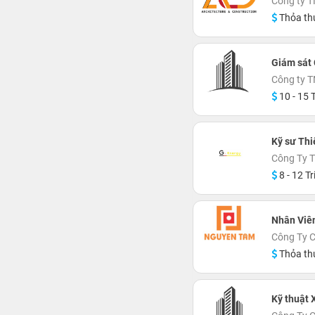
Công ty 
Thỏa th
Giám sát 
Công ty T
10 - 15 T
Kỹ sư Thi
Công Ty 
8 - 12 Tr
Nhân Viê
Công Ty 
Thỏa th
Kỹ thuật