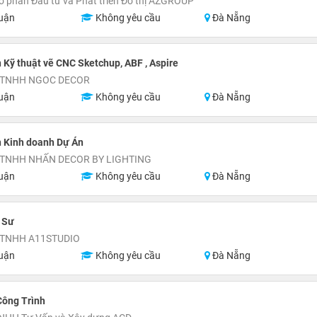
ổ phần Đầu tư và Phát triển Đô thị AZGROUP
uận
Không yêu cầu
Đà Nẵng
 Kỹ thuật vẽ CNC Sketchup, ABF , Aspire
 TNHH NGOC DECOR
uận
Không yêu cầu
Đà Nẵng
n Kinh doanh Dự Án
 TNHH NHẤN DECOR BY LIGHTING
uận
Không yêu cầu
Đà Nẵng
 Sư
 TNHH A11STUDIO
uận
Không yêu cầu
Đà Nẵng
Công Trình