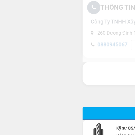
THÔNG TIN
Công Ty TNHH Xâ
260 Dương Đình Ng
0880945067
Kỹ sư QS/