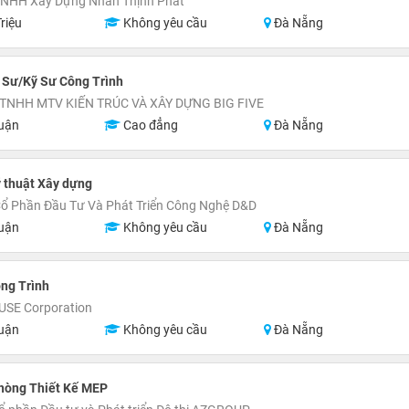
TNHH Xây Dựng Nhân Thịnh Phát
riệu
Không yêu cầu
Đà Nẵng
 Sư/Kỹ Sư Công Trình
TNHH MTV KIẾN TRÚC VÀ XÂY DỰNG BIG FIVE
uận
Cao đẳng
Đà Nẵng
 thuật Xây dựng
ổ Phần Đầu Tư Và Phát Triển Công Nghệ D&D
uận
Không yêu cầu
Đà Nẵng
ng Trình
SE Corporation
uận
Không yêu cầu
Đà Nẵng
hòng Thiết Kế MEP