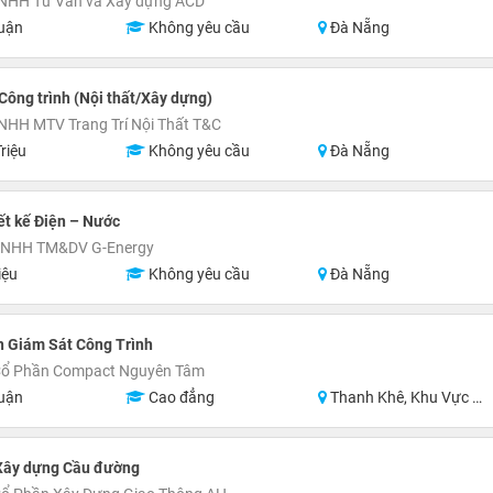
TNHH Tư Vấn và Xây dựng ACD
uận
Không yêu cầu
Đà Nẵng
Công trình (Nội thất/Xây dựng)
NHH MTV Trang Trí Nội Thất T&C
riệu
Không yêu cầu
Đà Nẵng
ết kế Điện – Nước
TNHH TM&DV G-Energy
iệu
Không yêu cầu
Đà Nẵng
n Giám Sát Công Trình
Cổ Phần Compact Nguyên Tâm
uận
Cao đẳng
Thanh Khê, Khu Vực Lân Cận Đà Nẵng
 Xây dựng Cầu đường