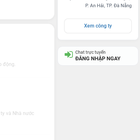
P. An Hải, TP. Đà Nẵng
Xem công ty
Chat trực tuyến
ĐĂNG NHẬP NGAY
ao động.
 ty và Nhà nước