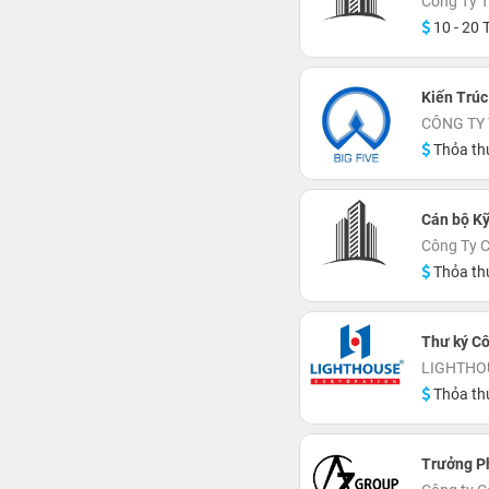
Công Ty 
10 - 20 T
Kiến Trúc
CÔNG TY 
Thỏa th
Cán bộ Kỹ
Công Ty C
Thỏa th
Thư ký Cô
LIGHTHOU
Thỏa th
Trưởng P