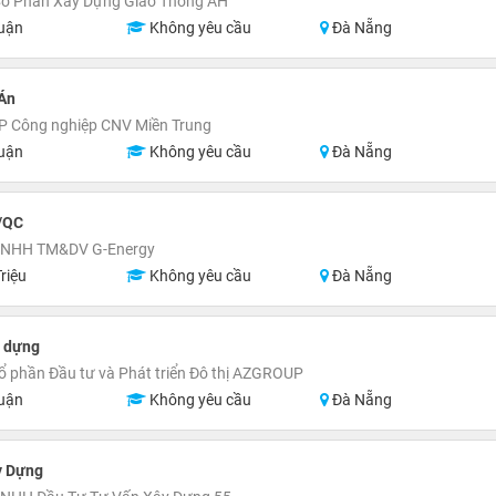
Cổ Phần Xây Dựng Giao Thông AH
uận
Không yêu cầu
Đà Nẵng
Án
P Công nghiệp CNV Miền Trung
uận
Không yêu cầu
Đà Nẵng
/QC
TNHH TM&DV G-Energy
riệu
Không yêu cầu
Đà Nẵng
y dựng
ổ phần Đầu tư và Phát triển Đô thị AZGROUP
uận
Không yêu cầu
Đà Nẵng
y Dựng