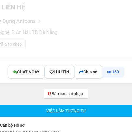
 LIÊN HỆ
y Dựng Antcons
hệ, P. An Hải, TP. Đà Nẵng
Sao chép
CHAT NGAY
LƯU TIN
Chia sẻ
153
Báo cáo sai phạm
VIỆC LÀM TƯƠNG TỰ
Cán bộ Hồ sơ