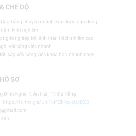
 & CHẾ ĐỘ
c, Cao Đẳng chuyên ngành Xây dựng dân dụng
 1 năm kinh nghiệm
c nghề nghiệp tốt, tinh thần trách nhiệm cao
nghi với công việc nhanh
 tốt, sắp xếp công việc khoa học, nhanh nhẹn
HỒ SƠ
g Đình Nghệ, P. An Hải, TP. Đà Nẵng
h:
https://forms.gle/UmTxtFZkNxxxUJDZ8
vn@gmail.com
7 485