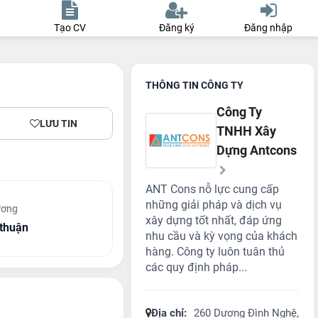
Tạo CV
Đăng ký
Đăng nhập
THÔNG TIN CÔNG TY
Công Ty
LƯU TIN
TNHH Xây
Dựng Antcons
ANT Cons nỗ lực cung cấp
những giải pháp và dịch vụ
ương
xây dựng tốt nhất, đáp ứng
thuận
nhu cầu và kỳ vọng của khách
hàng. Công ty luôn tuân thủ
các quy định pháp...
Địa chỉ:
260 Dương Đình Nghệ,