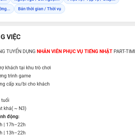
ờng...
Bán thời gian / Thời vụ
G VIỆC
ING TUYỂN DỤNG
NHÂN VIÊN PHỤC VỤ TIẾNG NHẬT
PART-TIM
ợ khách tại khu trò chơi
ơng trình game
ung cấp xu/bi cho khách
tuổi
ật khá( ~ N3)
inh động:
h | 17h–22h
h | 13h–22h