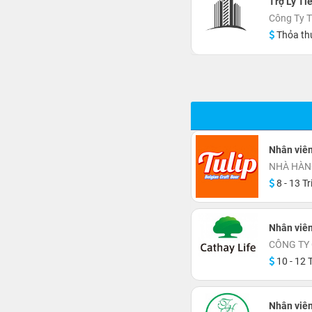
Trợ Lý Ti
Công Ty 
Thỏa th
Nhân viê
NHÀ HÀN
8 - 13 Tr
Nhân viên
CÔNG TY 
10 - 12 T
Nhân viê