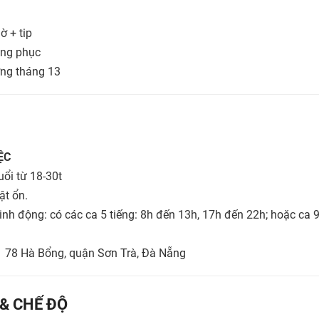
ờ + tip
ồng phục
ơng tháng 13
ỆC
ổi từ 18-30t
ật ổn.
inh động: có các ca 5 tiếng: 8h đến 13h, 17h đến 22h; hoặc ca 9
: 78 Hà Bổng, quận Sơn Trà, Đà Nẵng
 & CHẾ ĐỘ