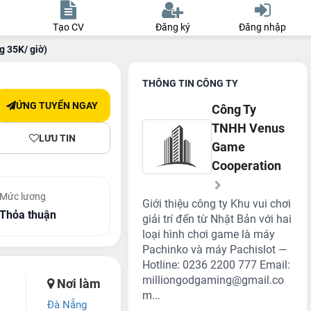
Tạo CV
Đăng ký
Đăng nhập
g 35K/ giờ)
THÔNG TIN CÔNG TY
ỨNG TUYỂN NGAY
Công Ty
TNHH Venus
LƯU TIN
Game
Cooperation
Mức lương
Giới thiệu công ty Khu vui chơi
Thỏa thuận
giải trí đến từ Nhật Bản với hai
loại hình chơi game là máy
Pachinko và máy Pachislot —
Hotline: 0236 2200 777 Email:
milliongodgaming@gmail.co
Nơi làm
m...
Đà Nẵng