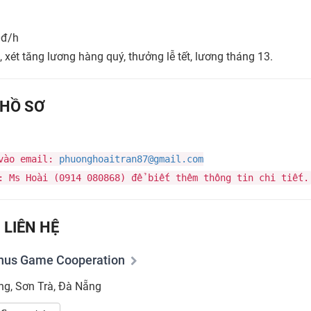
0đ/h
xét tăng lương hàng quý, thưởng lễ tết, lương tháng 13.
HỒ SƠ
 vào email:
phuonghoaitran87@gmail.com
: Ms Hoài (0914 080868) để biết thêm thông tin chi tiết.
 LIÊN HỆ
nus Game Cooperation
ng, Sơn Trà, Đà Nẵng