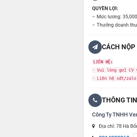
QUYỀN LỢI:
– Mức lương: 35,00
– Thưởng doanh thu, 
CÁCH NỘP 
LIÊN HỆ:
· Vui lòng gửi CV
· Liên hệ sđt/zalo
THÔNG TIN
Công Ty TNHH Ve
Địa chỉ: 78 Hà Bổ