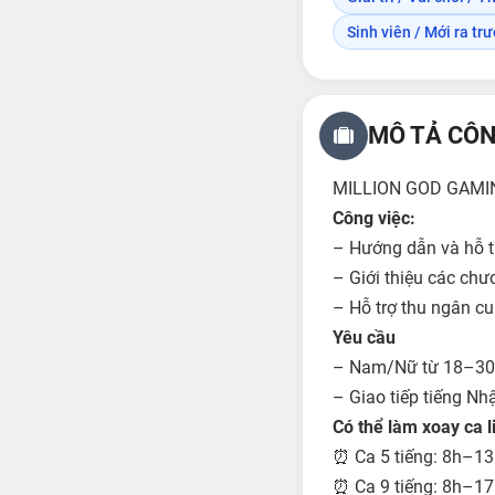
Sinh viên / Mới ra trư
MÔ TẢ CÔN
MILLION GOD GAM
Công việc:
– Hướng dẫn và hỗ tr
– Giới thiệu các chư
– Hỗ trợ thu ngân c
Yêu cầu
– Nam/Nữ từ 18–30 
– Giao tiếp tiếng Nh
Có thể làm xoay ca l
⏰ Ca 5 tiếng: 8h–13
⏰ Ca 9 tiếng: 8h–17