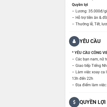
Quyền lợi
– Lương: 35.000đ/gi
– Hỗ trợ tiền ăn & đ
– Thưởng lễ, Tết, lư
YÊU CẦU
* YÊU CẦU CÔNG VI
– Các bạn nam, nữ tu
– Giao tiếp Tiếng Nh
– Làm việc xoay ca l
13h đến 22h
– Địa điểm làm việc
QUYỀN LỢI