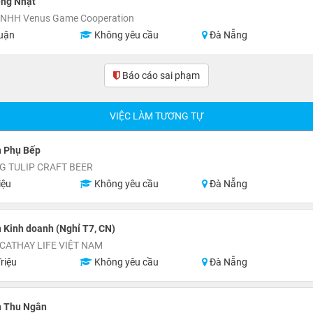
ếng Nhật
TNHH Venus Game Cooperation
uận
Không yêu cầu
Đà Nẵng
Báo cáo sai phạm
(0)
VIỆC LÀM TƯƠNG TỰ
n Phụ Bếp
G TULIP CRAFT BEER
iệu
Không yêu cầu
Đà Nẵng
 Kinh doanh (Nghỉ T7, CN)
CATHAY LIFE VIỆT NAM
riệu
Không yêu cầu
Đà Nẵng
n Thu Ngân