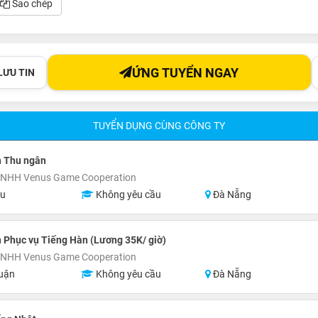
Sao chép
ỨNG TUYỂN NGAY
LƯU TIN
TUYỂN DỤNG CÙNG CÔNG TY
n Thu ngân
TNHH Venus Game Cooperation
ệu
Không yêu cầu
Đà Nẵng
 Phục vụ Tiếng Hàn (Lương 35K/ giờ)
TNHH Venus Game Cooperation
uận
Không yêu cầu
Đà Nẵng