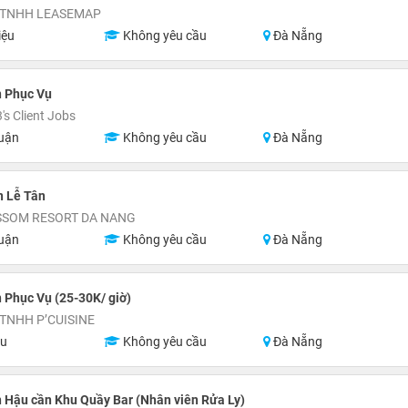
 TNHH LEASEMAP
iệu
Không yêu cầu
Đà Nẵng
n Phục Vụ
s Client Jobs
uận
Không yêu cầu
Đà Nẵng
n Lễ Tân
SSOM RESORT DA NANG
uận
Không yêu cầu
Đà Nẵng
 Phục Vụ (25-30K/ giờ)
TNHH P’CUISINE
ệu
Không yêu cầu
Đà Nẵng
 Hậu cần Khu Quầy Bar (Nhân viên Rửa Ly)