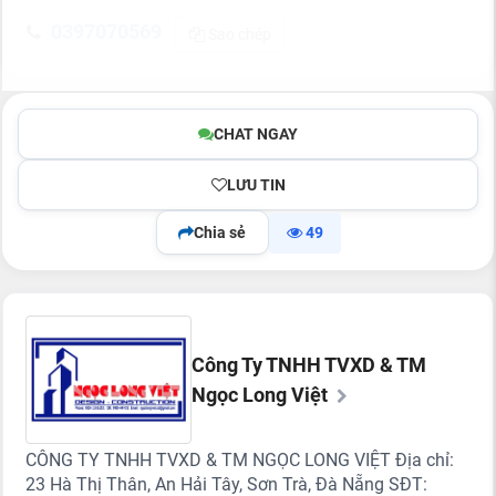
0397070569
Sao chép
CHAT NGAY
LƯU TIN
Chia sẻ
49
Công Ty TNHH TVXD & TM
Ngọc Long Việt
CÔNG TY TNHH TVXD & TM NGỌC LONG VIỆT Địa chỉ:
23 Hà Thị Thân, An Hải Tây, Sơn Trà, Đà Nẵng SĐT: