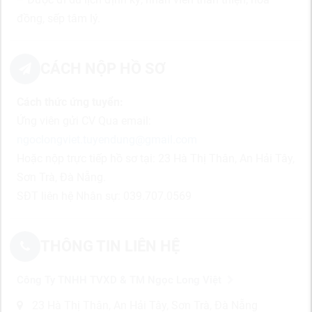
đồng, sếp tâm lý.
CÁCH NỘP HỒ SƠ
Cách thức ứng tuyển:
Ứng viên gửi CV Qua email:
ngoclongviet.tuyendung@gmail.com
Hoặc nộp trực tiếp hồ sơ tại: 23 Hà Thị Thân, An Hải Tây,
Sơn Trà, Đà Nẵng.
SĐT liên hệ Nhân sự: 039.707.0569
THÔNG TIN LIÊN HỆ
Công Ty TNHH TVXD & TM Ngọc Long Việt
23 Hà Thị Thân, An Hải Tây, Sơn Trà, Đà Nẵng