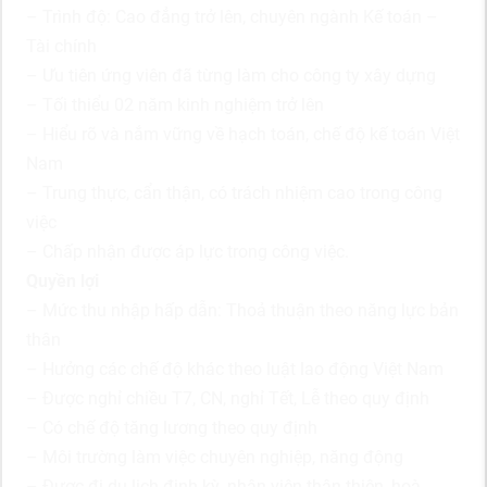
– Trình độ: Cao đẳng trở lên, chuyên ngành Kế toán –
Tài chính
– Ưu tiên ứng viên đã từng làm cho công ty xây dựng
– Tối thiểu 02 năm kinh nghiệm trở lên
– Hiểu rõ và nắm vững về hạch toán, chế độ kế toán Việt
Nam
– Trung thực, cẩn thận, có trách nhiệm cao trong công
việc
– Chấp nhận được áp lực trong công việc.
Quyền lợi
– Mức thu nhập hấp dẫn: Thoả thuận theo năng lực bản
thân
– Hưởng các chế độ khác theo luật lao động Việt Nam
– Được nghỉ chiều T7, CN, nghỉ Tết, Lễ theo quy định
– Có chế độ tăng lương theo quy định
– Môi trường làm việc chuyên nghiệp, năng động
– Được đi du lịch định kỳ, nhân viên thân thiện, hoà