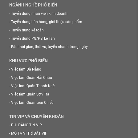
NGÀNH NGHỀ PHỔ BIẾN
-
Tuyển dụng nhân viên kinh doanh
-
Tuyển dụng bán hàng, giới thiệu sản phẩm
-
Tuyển dụng kế toán
-
Tuyển dụng PG/PB, Lễ Tân
-
Bán thời gian, thời vụ, tuyển nhanh trong ngày
KHU VỰC PHỔ BIẾN
-
Việc làm Đà Nẵng
-
Việc làm Quận Hải Châu
-
Việc làm Quận Thanh Khê
-
Việc làm Quận Sơn Trà
-
Việc làm Quận Liên Chiểu
TIN VIP VÀ CHUYỂN KHOẢN
-
PHÍ ĐĂNG TIN VIP
-
MÔ TẢ VỊ TRÍ ĐẶT VIP