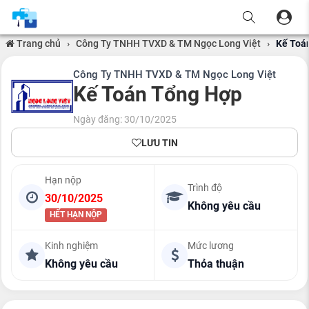
Trang chủ
›
Công Ty TNHH TVXD & TM Ngọc Long Việt
›
Kế Toá
Công Ty TNHH TVXD & TM Ngọc Long Việt
Kế Toán Tổng Hợp
Ngày đăng: 30/10/2025
LƯU TIN
Hạn nộp
Trình độ
30/10/2025
Không yêu cầu
HẾT HẠN NỘP
Kinh nghiệm
Mức lương
Không yêu cầu
Thỏa thuận