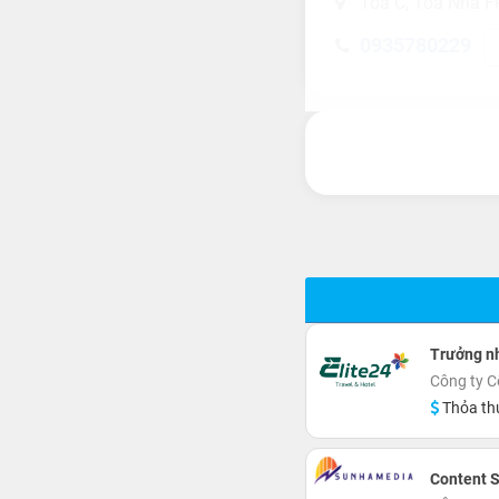
Tòa C, Tòa Nhà F
0935780229
Trưởng nh
Công ty C
Thỏa th
Content S