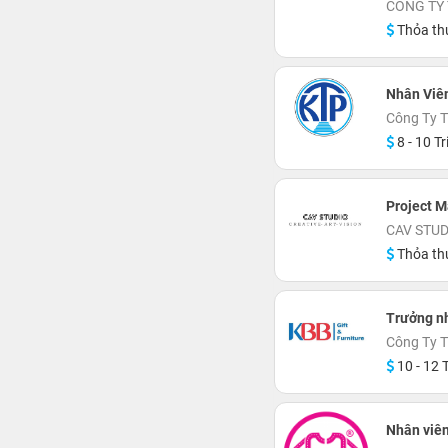
CÔNG TY
Thỏa th
Nhân Viê
Công Ty 
8 - 10 Tr
Project 
CAV STUD
Thỏa th
Trưởng n
Công Ty 
10 - 12 T
Nhân viên