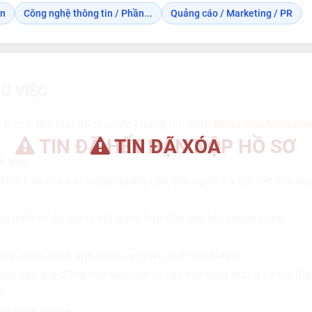
ên
Công nghệ thông tin / Phần...
Quảng cáo / Marketing / PR
G VIỆC
 trúc & Nội thất [Nice world ] đang tìm kiếm
Nhân viên Marketin
TIN ĐÃ HẾT HẠN NỘP HỒ SƠ
TIN ĐÃ XÓA
ch bản:
ịch bản cho các video quảng cáo, clip ngắn, và bài viết liên qua
gũ thiết kế để tạo ra nội dung hấp dẫn, thu hút khách hàng.
ửa video, hình ảnh phục vụ chiến dịch marketing.
uảng cáo, bài đăng trên website và các nền tảng mạng xã hội (F
).