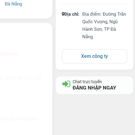
Đà Nẵng
Địa chỉ:
Địa điểm: Đường Trần
Quốc Vượng, Ngũ
Hành Sơn, TP Đà
Nẵng
g Online
Xem công ty
n đến kiến trúc, nội
Chat trực tuyến
ĐĂNG NHẬP NGAY
acebook, Instagram,