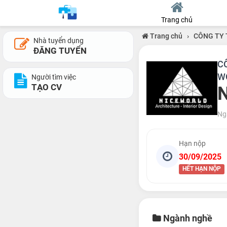
Trang chủ
Trang chủ
›
CÔNG TY 
Nhà tuyển dụng
ĐĂNG TUYỂN
CÔ
W
Người tìm việc
TẠO CV
N
Ng
Hạn nộp
30/09/2025
HẾT HẠN NỘP
Ngành nghề