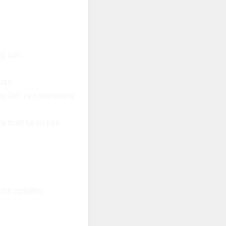
ng cáo.
uan.
ng lĩnh vực marketing
à thiết kế cơ bản
kinh nghiệm).