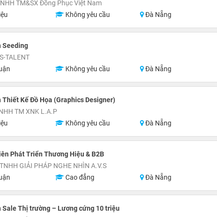
TNHH TM&SX Đồng Phục Việt Nam
iệu
Không yêu cầu
Đà Nẵng
n Seeding
S-TALENT
uận
Không yêu cầu
Đà Nẵng
 Thiết Kế Đồ Họa (Graphics Designer)
TNHH TM XNK L.A.P
iệu
Không yêu cầu
Đà Nẵng
iên Phát Triển Thương Hiệu & B2B
TNHH GIẢI PHÁP NGHE NHÌN A.V.S
uận
Cao đẳng
Đà Nẵng
 Sale Thị trường – Lương cứng 10 triệu