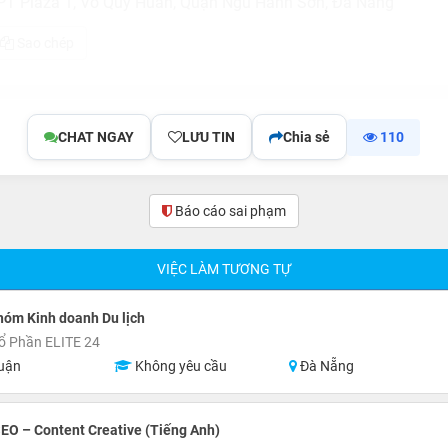
PT Plaza 1, Võ Quý Huân, Quận Ngũ Hành Sơn, Đà Nẵng
Sao chép
CHAT NGAY
LƯU TIN
Chia sẻ
110
Báo cáo sai phạm
VIỆC LÀM TƯƠNG TỰ
óm Kinh doanh Du lịch
ổ Phần ELITE 24
uận
Không yêu cầu
Đà Nẵng
EO – Content Creative (Tiếng Anh)