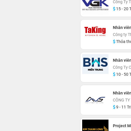
Công Ty 
15 - 20 T
Nhân viên
Công ty 
Thỏa th
Nhân viên
Công Ty C
10 - 50 T
Nhân viê
CÔNG TY 
9 - 11 Tr
Project 