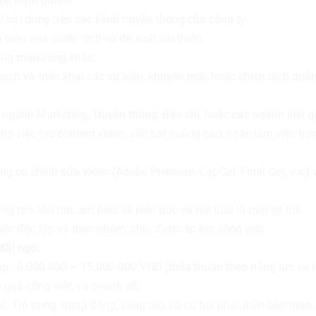
iển kênh online:
ý nội dung trên các kênh truyền thông của công ty.
 hiệu quả chiến dịch và đề xuất cải thiện.
ộng marketing khác:
ạch và triển khai các sự kiện, khuyến mãi, hoặc chiến dịch quả
ngành Marketing, Truyền thông, Báo chí, hoặc các ngành liên q
ng việc tạo content video, viết bài quảng cáo, hoặc làm việc tro
g cụ chỉnh sửa video (Adobe Premiere, CapCut, Final Cut, v.v.) v
ng tạo, thu hút, am hiểu về kiến trúc và nội thất là một lợi thế.
ệc độc lập và theo nhóm, chịu được áp lực công việc.
đãi ngộ:
p : 8.000.000 – 15.000.000 VNĐ (thỏa thuận theo năng lực và 
 quả công việc và doanh số.
: Trẻ trung, năng động, sáng tạo, có cơ hội phát triển bản thân.