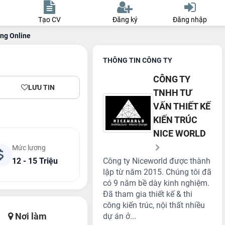
Tạo CV
Đăng ký
Đăng nhập
ng Online
THÔNG TIN CÔNG TY
CÔNG TY
LƯU TIN
TNHH TƯ
VẤN THIẾT KẾ
KIẾN TRÚC
NICE WORLD
Mức lương
12 - 15 Triệu
Công ty Niceworld được thành
lập từ năm 2015. Chúng tôi đã
có 9 năm bề dày kinh nghiệm.
Đã tham gia thiết kế & thi
công kiến trúc, nội thất nhiều
Nơi làm
dự án ở...