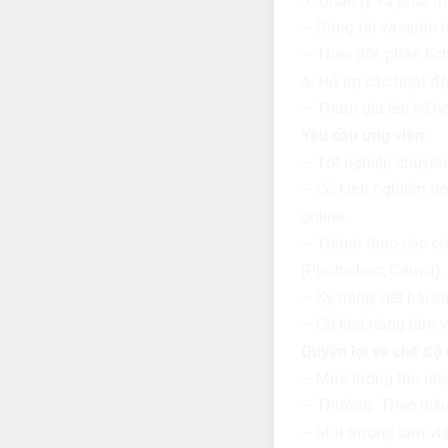
3. Quản lý và phát tr
– Đăng tải và quản l
– Theo dõi, phân tích
4. Hỗ trợ các hoạt đ
– Tham gia lên kế ho
Yêu cầu ứng viên:
– Tốt nghiệp chuyên 
– Có kinh nghiệm tro
online.
– Thành thạo các côn
(Photoshop, Canva).
– Kỹ năng viết bài sá
– Có khả năng làm vi
Quyền lợi và chế độ 
– Mức lương thu nhậ
– Thưởng: Theo hiệu
– Môi trường làm việc