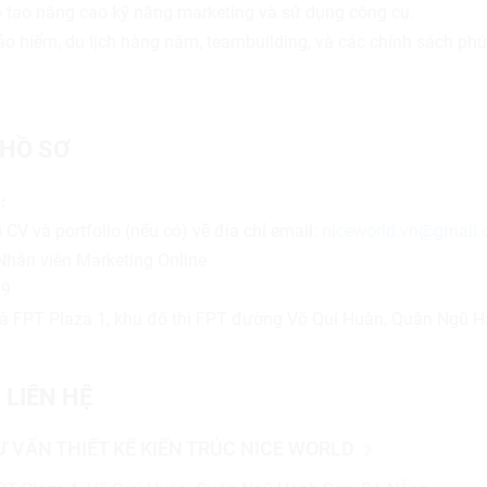
 tạo nâng cao kỹ năng marketing và sử dụng công cụ.
ảo hiểm, du lịch hàng năm, teambuilding, và các chính sách phú
HỒ SƠ
:
 CV và portfolio (nếu có) về địa chỉ email:
niceworld.vn@gmail
 Nhân viên Marketing Online
29
nhà FPT Plaza 1, khu đô thị FPT đường Võ Quí Huân, Quận Ngũ 
 LIÊN HỆ
 VẤN THIẾT KẾ KIẾN TRÚC NICE WORLD