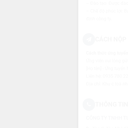
– Đào tạo: Được đào
– Chế độ phúc lợi: B
định công ty.
CÁCH NỘP 
Cách thức ứng tuyển
Ứng viên vui lòng gửi
[Họ tên] - Ứng tuyển
Liên hệ: 0935 780 2
Địa chỉ: Khu c toà 
THÔNG TIN
CÔNG TY TNHH TƯ