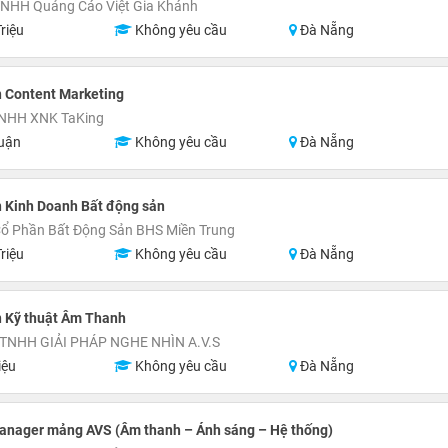
TNHH Quảng Cáo Việt Gia Khánh
riệu
Không yêu cầu
Đà Nẵng
 Content Marketing
TNHH XNK TaKing
uận
Không yêu cầu
Đà Nẵng
 Kinh Doanh Bất động sản
ổ Phần Bất Động Sản BHS Miền Trung
riệu
Không yêu cầu
Đà Nẵng
n Kỹ thuật Âm Thanh
TNHH GIẢI PHÁP NGHE NHÌN A.V.S
iệu
Không yêu cầu
Đà Nẵng
Manager mảng AVS (Âm thanh – Ánh sáng – Hệ thống)