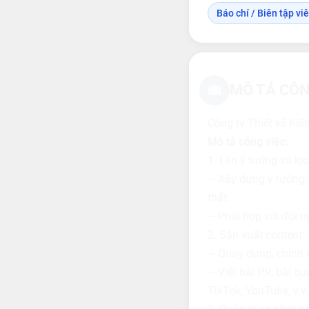
Báo chí / Biên tập vi
MÔ TẢ CÔN
Công ty Thiết kế Kiến
Mô tả công việc:
1. Lên ý tưởng và kị
– Xây dựng ý tưởng, k
thất.
– Phối hợp với đội n
2. Sản xuất content:
– Quay dựng, chỉnh s
– Viết bài PR, bài q
TikTok, YouTube, v.v.