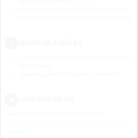
khách hàng của công ty.
Ưu tiên được xét LÀM CHÍNH THỨC sau thời gian
học việc nếu đạt yêu cầu (dự kiến học việc 2 tháng)
QUYỀN LỢI & CHẾ ĐỘ
Tốt nghiệp Cao đẳng/Đại học Kế toán – Kiểm toán
hoặc liên quan.
Siêng năng, chịu khó, trung thực, ham học hỏi.
CÁCH NỘP HỒ SƠ
Xem chi tiết vị trí KẾ TOÁN HỌC VIỆC tại đây :
https://ketoannhatviet.vn/tuyen-dung/ke-toan-hoc-viec-
da-nang/