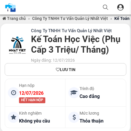
Trang chủ
›
Công Ty TNHH Tư Vấn Quản Lý Nhất Việt
›
Kế Toán 
Công Ty TNHH Tư Vấn Quản Lý Nhất Việt
Kế Toán Học Việc (Phụ
Cấp 3 Triệu/ Tháng)
Ngày đăng: 12/07/2026
LƯU TIN
Hạn nộp
Trình độ
12/07/2026
Cao đẳng
HẾT HẠN NỘP
Kinh nghiệm
Mức lương
Không yêu cầu
Thỏa thuận