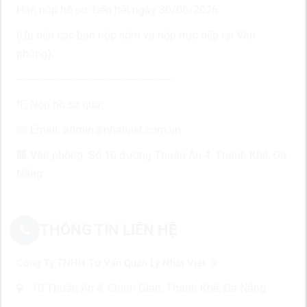
Hạn nộp hồ sơ: Đến hết ngày 30/06/2026
(Ưu tiên các bạn nộp sớm và nộp trực tiếp tại Văn
phòng).
———————————————————
📮 Nộp hồ sơ qua:
📧 Email: admin@nhatviet.com.vn
🏢 Văn phòng: Số 10 đường Thuận An 4, Thanh Khê, Đà
Nẵng
THÔNG TIN LIÊN HỆ
Công Ty TNHH Tư Vấn Quản Lý Nhất Việt
10 Thuận An 4, Chính Gián, Thanh Khê, Đà Nẵng