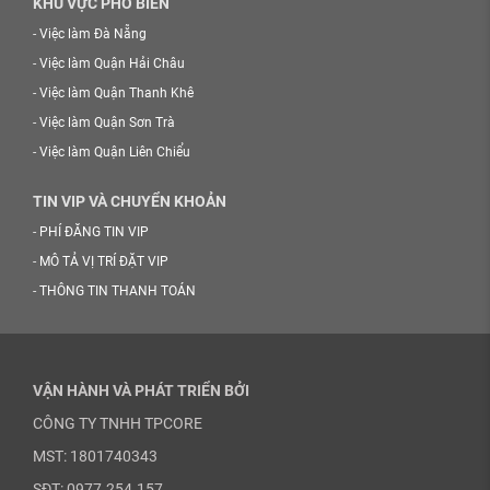
KHU VỰC PHỔ BIẾN
-
Việc làm Đà Nẵng
-
Việc làm Quận Hải Châu
-
Việc làm Quận Thanh Khê
-
Việc làm Quận Sơn Trà
-
Việc làm Quận Liên Chiểu
TIN VIP VÀ CHUYỂN KHOẢN
-
PHÍ ĐĂNG TIN VIP
-
MÔ TẢ VỊ TRÍ ĐẶT VIP
-
THÔNG TIN THANH TOÁN
VẬN HÀNH VÀ PHÁT TRIỂN BỞI
CÔNG TY TNHH TPCORE
MST: 1801740343
SĐT: 0977.254.157