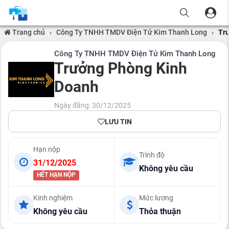
Trang chủ
›
Công Ty TNHH TMDV Điện Tử Kim Thanh Long
›
Tr
Công Ty TNHH TMDV Điện Tử Kim Thanh Long
Trưởng Phòng Kinh
Doanh
Ngày đăng: 30/12/2025
LƯU TIN
Hạn nộp
Trình độ
31/12/2025
Không yêu cầu
HẾT HẠN NỘP
Kinh nghiệm
Mức lương
Không yêu cầu
Thỏa thuận