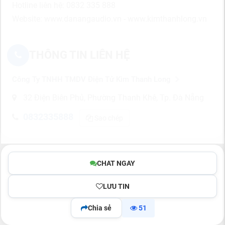
Hotline liên hệ: 0832 335 888
Website: www.danangaudio.vn - www.kimthanhlong.vn
THÔNG TIN LIÊN HỆ
Công Ty TNHH TMDV Điện Tử Kim Thanh Long
32 Điện Biên Phủ, Phường Thanh Khê, Tp. Đà Nẵng
0832335888
Sao chép
CHAT NGAY
LƯU TIN
Chia sẻ
51