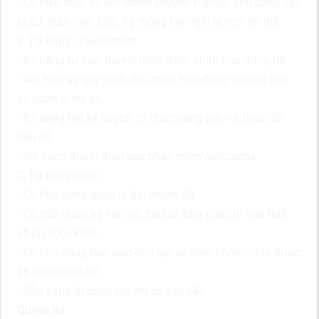
• Có kiến thức về âm thanh chuyên nghiệp, ánh sáng sân
khấu, màn hình LED, hệ thống hội nghị là một lợi thế.
B. Kỹ năng chuyên môn
• Kỹ năng tư vấn, thuyết trình, đàm phán hợp đồng tốt.
• Am hiểu về quy trình đấu thầu, hợp đồng thương mại
và quản lý dự án.
• Kỹ năng lập kế hoạch, tổ chức công việc và theo dõi
tiến độ.
• Sử dụng thành thạo các phần mềm Autocards
C. Kỹ năng mềm
• Có khả năng quản lý đội nhóm tốt.
• Có mối quan hệ với chủ đầu tư, nhà thầu, tư vấn thiết
kế là một lợi thế.
• Có khả năng làm việc độc lập và theo nhóm, chịu được
áp lực doanh số.
• Sẵn sàng đi công tác khi có yêu cầu.
Quyền lợi