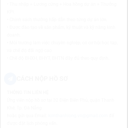
• Thu nhập = Lương cứng + Hoa hồng dự án + Thưởng
KPI.
• Chính sách thưởng hấp dẫn theo từng dự án lớn.
• Được đào tạo về sản phẩm, kỹ thuật và kỹ năng kinh
doanh.
• Môi trường làm việc chuyên nghiệp, có cơ hội học tập,
và chế độ đãi ngộ cao
• Chế độ BHXH, BHYT, BHTN đầy đủ theo quy định.
CÁCH NỘP HỒ SƠ
THÔNG TIN LIÊN HỆ
Ứng viên nộp hồ sơ tại 32 Điện Biên Phủ, quận Thanh
Khê, Tp. Đà Nẵng
hoặc gửi qua Email:
kimthanhlong.vn@gmail.com
để
được đặt lịch phỏng vấn.