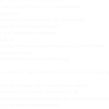
a lỗi cơ bản cho các thiết bị âm thanh.
n mềm setup hệ thống âm thanh chuyên nghiệp.
 thống mạng
 cài đặt hệ thống mạng nội bộ, WiFi cho công trình.
o router, switch, modem, camera IP.
 sự cố kết nối mạng, tín hiệu yếu.
đặt dự án
hệ thống âm thanh, mạng tại showroom và dự án khách hàng.
 bị theo lịch định kỳ.
hiết bị đo kiểm âm thanh, tín hiệu mạng.
ên ngành Điện – Điện tử, Viễn thông, Kỹ thuật âm thanh, Công n
ghề đã tốt nghiệp cấp 3. Ưu tiên học viên xuất ngũ.
 âm thanh, kỹ thuật mạng, có tinh thần học hỏi.
n về hệ thống âm thanh, mạng LAN, WiFi, camera IP là một lợi t
hực, sẵn sàng đi công trình khi cần.