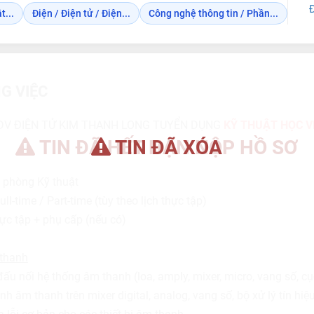
t...
Điện / Điện tử / Điện...
Công nghệ thông tin / Phần...
G VIỆC
V ĐIỆN TỬ KIM THANH LONG TUYỂN DỤNG
KỸ THUẬT HỌC V
TIN ĐÃ HẾT HẠN NỘP HỒ SƠ
TIN ĐÃ XÓA
 phòng Kỹ thuật
ull-time / Part-time (tùy theo lịch thực tập)
ực tập + phụ cấp (nếu có)
 thanh
đấu nối hệ thống âm thanh (loa, amply, mixer, micro, vang số, c
 âm thanh trên mixer digital, analog, vang số, bộ xử lý tín hiệu