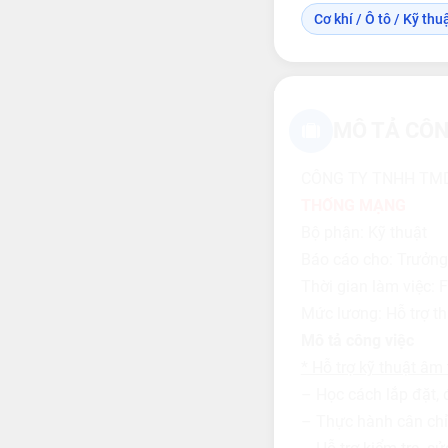
Cơ khí / Ô tô / Kỹ thuậ
MÔ TẢ CÔN
CÔNG TY TNHH TMD
THỐNG MẠNG
Bộ phận: Kỹ thuật
Báo cáo cho: Trưởng
Thời gian làm việc: F
Mức lương: Hỗ trợ th
Mô tả công việc
* Hỗ trợ kỹ thuật âm
– Học cách lắp đặt, 
– Thực hành cân chỉnh