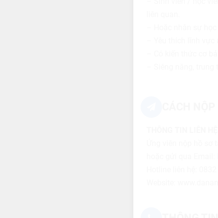
– Sinh viên / học vi
liên quan.
– Hoặc nhân sự học n
– Yêu thích lĩnh vực
– Có kiến thức cơ bả
– Siêng năng, trung t
CÁCH NỘP 
THÔNG TIN LIÊN HỆ
Ứng viên nộp hồ sơ 
hoặc gửi qua Email:
Hotline liên hệ: 083
Website: www.danan
THÔNG TIN