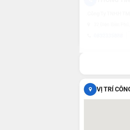
Công Ty TNHH TM
32 Điện Biên Phủ
0832335888
VỊ TRÍ CÔN