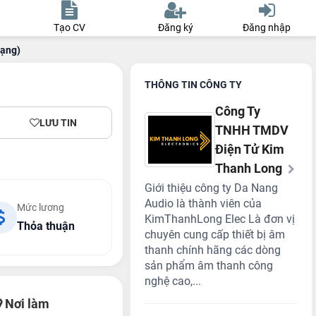
Tạo CV
Đăng ký
Đăng nhập
Mạng)
THÔNG TIN CÔNG TY
Công Ty
LƯU TIN
TNHH TMDV
Điện Tử Kim
Thanh Long
Giới thiệu công ty Da Nang
Audio là thành viên của
Mức lương
KimThanhLong Elec Là đơn vị
Thỏa thuận
chuyên cung cấp thiết bị âm
thanh chính hãng các dòng
sản phẩm âm thanh công
nghệ cao,...
Nơi làm