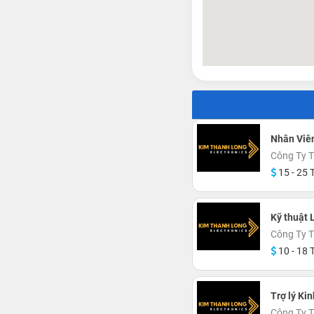
Nhân Viê
Công Ty 
15 - 25 T
Kỹ thuật 
Công Ty 
10 - 18 T
Trợ lý Ki
Công Ty 