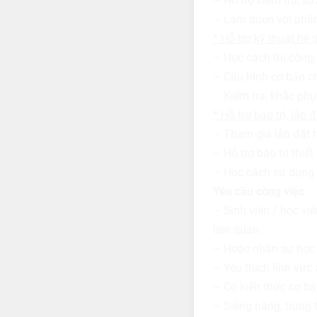
– Hỗ trợ kiểm tra, sử
– Làm quen với phầ
* Hỗ trợ kỹ thuật hệ
– Học cách thi công,
– Cấu hình cơ bản ch
– Kiểm tra, khắc phục
* Hỗ trợ bảo trì, lắp 
– Tham gia lắp đặt 
– Hỗ trợ bảo trì thiết
– Học cách sử dụng t
Yêu cầu công việc
– Sinh viên / học vi
liên quan.
– Hoặc nhân sự học n
– Yêu thích lĩnh vực
– Có kiến thức cơ bả
– Siêng năng, trung t