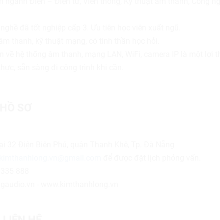
ên ngành Điện – Điện tử, Viễn thông, Kỹ thuật âm thanh, Công n
ghề đã tốt nghiệp cấp 3. Ưu tiên học viên xuất ngũ.
 âm thanh, kỹ thuật mạng, có tinh thần học hỏi.
n về hệ thống âm thanh, mạng LAN, WiFi, camera IP là một lợi t
hực, sẵn sàng đi công trình khi cần.
HỒ SƠ
tại 32 Điện Biên Phủ, quận Thanh Khê, Tp. Đà Nẵng
kimthanhlong.vn@gmail.com
để được đặt lịch phỏng vấn.
2 335 888
gaudio.vn - www.kimthanhlong.vn
 LIÊN HỆ