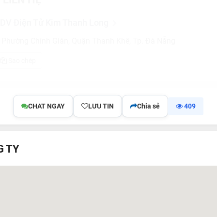
DV Điện Tử Kim Thanh Long
, Phường Chính Gián, Quận Thanh Khê, Tp. Đà Nẵng
Sao chép
CHAT NGAY
LƯU TIN
Chia sẻ
409
G TY