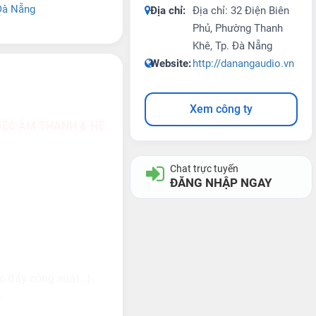
Đà Nẵng
Địa chỉ:
Địa chỉ: 32 Điện Biên
Phủ, Phường Thanh
Khê, Tp. Đà Nẵng
Website:
http://danangaudio.vn
Xem công ty
IỆC ÂM THANH & HỆ
Chat trực tuyến
ĐĂNG NHẬP NGAY
ục đẩy công suất…).
.