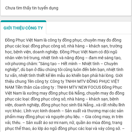
Chưa tìm thấy tin tuyển dụng
GIỚI THIỆU CÔNG TY
Đồng Phục Việt Nam là công ty đồng phục, chuyên may đo đồng
phục các loại: đồng phục công sở, nhà hàng – khách sạn, trường
học, bệnh viện, doanh nghiệp. Đồng Phục Việt Nam có đội ngũ
nhân viên trẻ trung, nhiệt tình và năng động – đam mê sáng tạo,
với phương châm: “Sáng tạo – Hết mình – Nhiệt tình – Chuyên
nghiệp”, dù bạn ở đâu chúng tôi cũng luôn đến bên bạn, nhiệt tình
tư vấn, nhiệt tình thiết kế lên mẫu áo khiến bạn phải hài lòng. Giới
thiệu chung Tên công ty: Công ty TNHH MTV ĐỒNG PHỤC VIỆT
NAM Tiền thân của công ty : TNHH MTV NEW FOCUS Đồng Phục
Việt Nam là xưởng may đồng phục Đà Nẵng, chuyên may đo đồng
phục các loại: đồng phục công sở, nhà hàng – khách sạn, bệnh
viện, doanh nghiệp, đồng phục học sinh Đà Nẵng…và rất nhiều lĩnh
vực khác. Lĩnh vực kinh doanh – Sản xuất và thương mại các sản
phẩm may đồng phục và nguyên phụ liệu. – Gia công may, in trên
vải, thêu. – Sản xuất áo sơ mi nam, nữ, quần áo mùa đông, trang
phục thể thao, áo lớp áo ngũ đồng phục các loại và váy công sở. –