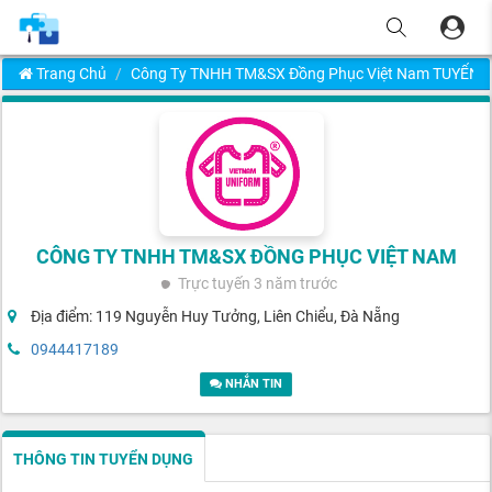
Trang Chủ
Công Ty TNHH TM&SX Đồng Phục Việt Nam TUYỂN
CÔNG TY TNHH TM&SX ĐỒNG PHỤC VIỆT NAM
Trực tuyến
3 năm trước
Địa điểm: 119 Nguyễn Huy Tưởng, Liên Chiểu, Đà Nẵng
0944417189
NHẮN TIN
THÔNG TIN TUYỂN DỤNG