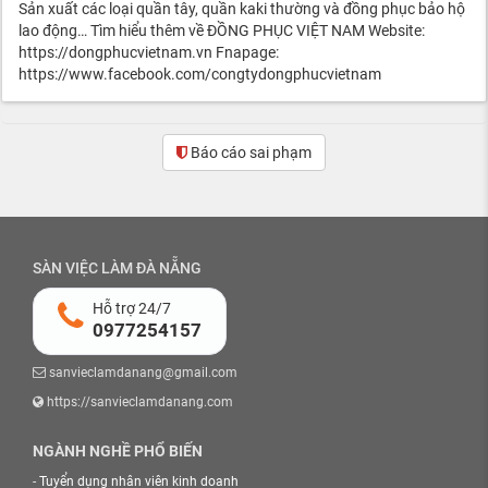
Sản xuất các loại quần tây, quần kaki thường và đồng phục bảo hộ
lao động… Tìm hiểu thêm về ĐỒNG PHỤC VIỆT NAM Website:
https://dongphucvietnam.vn Fnapage:
https://www.facebook.com/congtydongphucvietnam
Báo cáo sai phạm
SÀN VIỆC LÀM ĐÀ NẴNG
Hỗ trợ 24/7
0977254157
sanvieclamdanang@gmail.com
https://sanvieclamdanang.com
NGÀNH NGHỀ PHỔ BIẾN
-
Tuyển dụng nhân viên kinh doanh