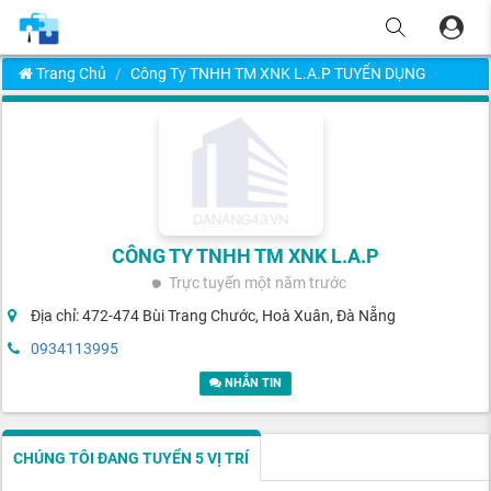
Trang Chủ
Công Ty TNHH TM XNK L.A.P TUYỂN DỤNG
CÔNG TY TNHH TM XNK L.A.P
Trực tuyến
một năm trước
Địa chỉ: 472-474 Bùi Trang Chước, Hoà Xuân, Đà Nẵng
0934113995
NHẮN TIN
CHÚNG TÔI ĐANG TUYỂN 5 VỊ TRÍ