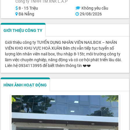
Công ty TNHH TM XNK L.A.P
8 - 15 Triệu
Không yêu cầu
Đà Nẵng
29/08/2026
GIỚI THIỆU CÔNG TY
Giới thiệu công ty TUYỂN DỤNG NHÂN VIÊN NAILBOX – NHÂN
VIÊN KHO KHU VỰC HOÀ XUÂN Bên chị vẫn tiếp tục tuyển số
lượng lớn nhân viên nail box, thu nhập 8-15tr, môi trường công ty
làm việc chuyên nghiệp, năng động và có cơ hội phát triển lâu dài.
Liên hệ 0934113995 để biết thêm thông tin ❤️❤️
HÌNH ẢNH HOẠT ĐỘNG