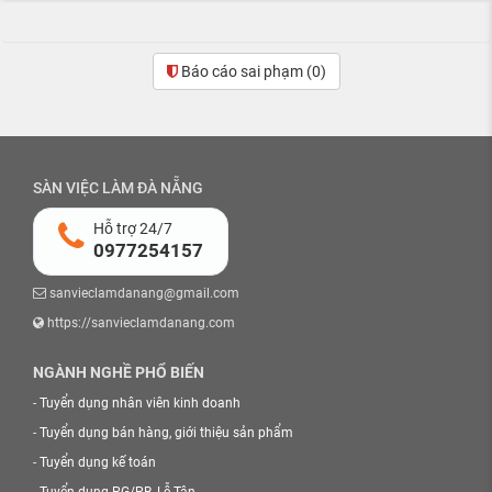
Báo cáo sai phạm
(0)
SÀN VIỆC LÀM ĐÀ NẴNG
Hỗ trợ 24/7
0977254157
sanvieclamdanang@gmail.com
https://sanvieclamdanang.com
NGÀNH NGHỀ PHỔ BIẾN
-
Tuyển dụng nhân viên kinh doanh
-
Tuyển dụng bán hàng, giới thiệu sản phẩm
-
Tuyển dụng kế toán
-
Tuyển dụng PG/PB, Lễ Tân