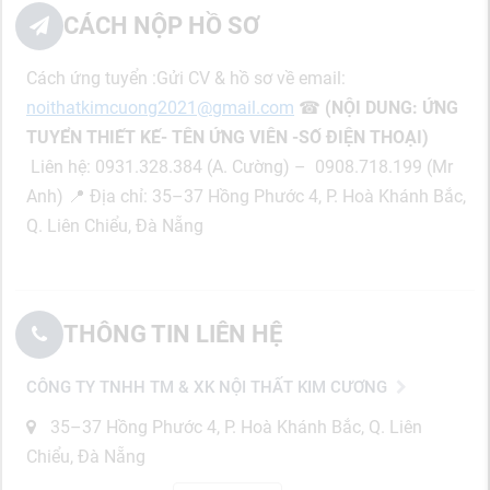
CÁCH NỘP HỒ SƠ
Cách ứng tuyển :Gửi CV & hồ sơ về email:
noithatkimcuong2021@gmail.com
☎
(NỘI DUNG: ỨNG
TUYỂN
THIẾT KẾ
- TÊN ỨNG VIÊN -SỐ ĐIỆN THOẠI)
Liên hệ: 0931.328.384 (A. Cường) – 0908.718.199 (Mr
Anh) 📍 Địa chỉ: 35–37 Hồng Phước 4, P. Hoà Khánh Bắc,
Q. Liên Chiểu, Đà Nẵng
THÔNG TIN LIÊN HỆ
CÔNG TY TNHH TM & XK NỘI THẤT KIM CƯƠNG
35–37 Hồng Phước 4, P. Hoà Khánh Bắc, Q. Liên
Chiểu, Đà Nẵng