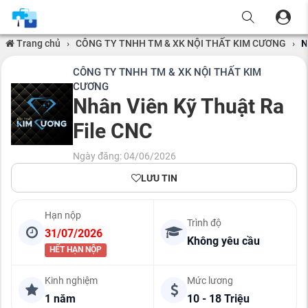
Trang chủ
›
CÔNG TY TNHH TM & XK NỘI THẤT KIM CƯƠNG
›
N
CÔNG TY TNHH TM & XK NỘI THẤT KIM
CƯƠNG
Nhân Viên Kỹ Thuật Ra
File CNC
Ngày đăng: 04/06/2026
LƯU TIN
Hạn nộp
Trình độ
31/07/2026
Không yêu cầu
HẾT HẠN NỘP
Kinh nghiệm
Mức lương
1 năm
10 - 18 Triệu