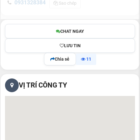
0931328384
Sao chép
CHAT NGAY
LƯU TIN
Chia sẻ
11
VỊ TRÍ CÔNG TY