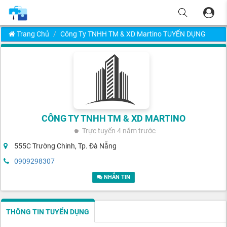
Trang Chủ
Công Ty TNHH TM & XD Martino TUYỂN DỤNG
CÔNG TY TNHH TM & XD MARTINO
Trực tuyến
4 năm trước
555C Trường Chinh, Tp. Đà Nẵng
0909298307
NHẮN TIN
THÔNG TIN TUYỂN DỤNG