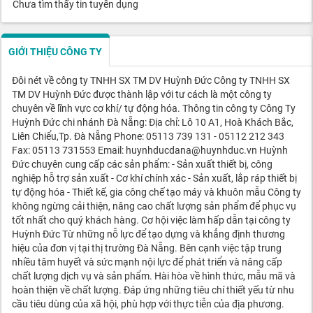
Chưa tìm thấy tin tuyển dụng
GIỚI THIỆU CÔNG TY
Đôi nét về công ty TNHH SX TM DV Huỳnh Đức Công ty TNHH SX
TM DV Huỳnh Đức được thành lập với tư cách là một công ty
chuyên về lĩnh vực cơ khí/ tự động hóa. Thông tin công ty Công Ty
Huỳnh Đức chi nhánh Đà Nẵng: Địa chỉ: Lô 10 A1, Hoà Khách Bắc,
Liên Chiểu,Tp. Đà Nẵng Phone: 05113 739 131 - 05112 212 343
Fax: 05113 731553 Email: huynhducdana@huynhduc.vn Huỳnh
Đức chuyên cung cấp các sản phẩm: - Sản xuất thiết bị, công
nghiệp hỗ trợ sản xuất - Cơ khí chính xác - Sản xuất, lắp ráp thiết bị
tự động hóa - Thiết kế, gia công chế tạo máy và khuôn mẫu Công ty
không ngừng cải thiện, nâng cao chất lượng sản phẩm để phục vụ
tốt nhất cho quý khách hàng. Cơ hội việc làm hấp dẫn tại công ty
Huỳnh Đức Từ những nỗ lực để tạo dựng và khẳng định thương
hiệu của đơn vị tại thị trường Đà Nẵng. Bên cạnh việc tập trung
nhiều tâm huyết và sức mạnh nội lực để phát triển và nâng cấp
chất lượng dịch vụ và sản phẩm. Hài hòa về hình thức, mẫu mã và
hoàn thiện về chất lượng. Đáp ứng những tiêu chí thiết yếu từ nhu
cầu tiêu dùng của xã hội, phù hợp với thực tiễn của địa phương.