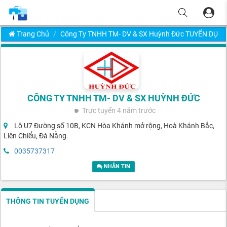
Trang Chủ
Công Ty TNHH TM- DV & SX Huỳnh Đức TUYỂN DỤN
CÔNG TY TNHH TM- DV & SX HUỲNH ĐỨC
Trực tuyến
4 năm trước
Lô U7 Đường số 10B, KCN Hòa Khánh mở rộng, Hoà Khánh Bắc,
Liên Chiểu, Đà Nẵng.
0035737317
NHẮN TIN
THÔNG TIN TUYỂN DỤNG