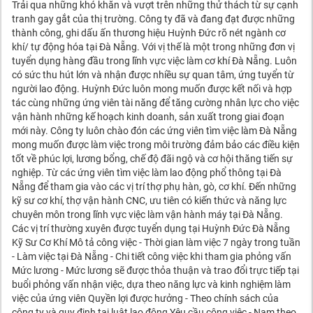
Trải qua những khó khăn và vượt trên những thử thách từ sự cạnh
tranh gay gắt của thị trường. Công ty đã và đang đạt được những
thành công, ghi dấu ấn thương hiệu Huỳnh Đức rõ nét ngành cơ
khí/ tự động hóa tại Đà Nẵng. Với vị thế là một trong những đơn vị
tuyển dụng hàng đầu trong lĩnh vực việc làm cơ khí Đà Nẵng. Luôn
có sức thu hút lớn và nhận được nhiều sự quan tâm, ứng tuyển từ
người lao động. Huỳnh Đức luôn mong muốn được kết nối và hợp
tác cùng những ứng viên tài năng để tăng cường nhân lực cho việc
vận hành những kế hoạch kinh doanh, sản xuất trong giai đoạn
mới này. Công ty luôn chào đón các ứng viên tìm việc làm Đà Nẵng
mong muốn được làm việc trong môi trường đảm bảo các điều kiện
tốt về phúc lợi, lương bổng, chế độ đãi ngộ và cơ hội thăng tiến sự
nghiệp. Từ các ứng viên tìm việc làm lao động phổ thông tại Đà
Nẵng để tham gia vào các vị trí thợ phụ hàn, gò, cơ khí. Đến những
kỹ sư cơ khí, thợ vận hành CNC, ưu tiên có kiến thức và năng lực
chuyên môn trong lĩnh vực việc làm vận hành máy tại Đà Nẵng.
Các vị trí thường xuyên được tuyển dụng tại Huỳnh Đức Đà Nẵng
Kỹ Sư Cơ Khí Mô tả công việc - Thời gian làm việc 7 ngày trong tuần
- Làm việc tại Đà Nẵng - Chi tiết công việc khi tham gia phỏng vấn
Mức lương - Mức lương sẽ được thỏa thuận và trao đổi trực tiếp tại
buổi phỏng vấn nhận việc, dựa theo năng lực và kinh nghiệm làm
việc của ứng viên Quyền lợi được hưởng - Theo chính sách của
công ty và quy định tại luật lao động Yêu cầu công việc - Nam theo