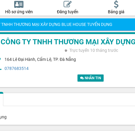
Hồ sơ ứng viên
Đăng tuyển
Bảng giá
 TNHH THƯƠNG MẠI XÂY DỰNG BLUE HOUSE TUYỂN DỤNG
CÔNG TY TNHH THƯƠNG MẠI XÂY DỰNG
Trực tuyến
10 tháng trước
164 Lê Đại Hành, Cẩm Lệ, TP. Đà Nẵng
0787683514
NHẮN TIN
dụng