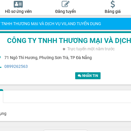
Hồ sơ ứng viên
Đăng tuyển
Bảng giá
 TNHH THƯƠNG MẠI VÀ DỊCH VỤ VILAND TUYỂN DỤNG
CÔNG TY TNHH THƯƠNG MẠI VÀ DỊCH
Trực tuyến
một năm trước
71 Ngô Thì Hương, Phường Sơn Trà, TP Đà Nẵng
0899262563
NHẮN TIN
dụng