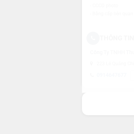
- CCCD photo
- Bằng cấp liên quan
THÔNG TIN
Công Ty TNHH Thư
223 Lê Quảng Chí
0914647677