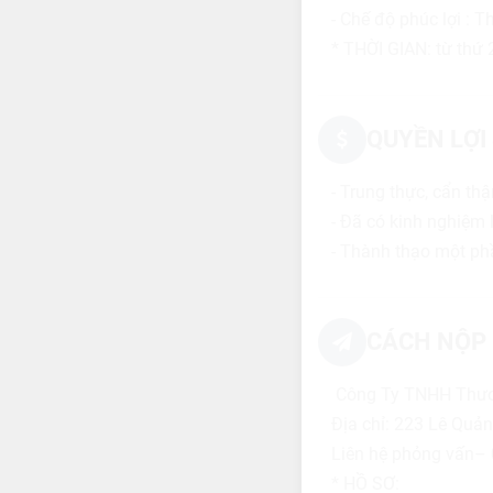
- Chế độ phúc lợi : T
* THỜI GIAN: từ thứ 
QUYỀN LỢI
- Trung thực, cẩn thậ
- Đã có kinh nghiệm 
- Thành thạo một ph
CÁCH NỘP 
Công Ty TNHH Thươ
Địa chỉ: 223 Lê Quả
Liên hệ phỏng vấn–
* HỒ SƠ: