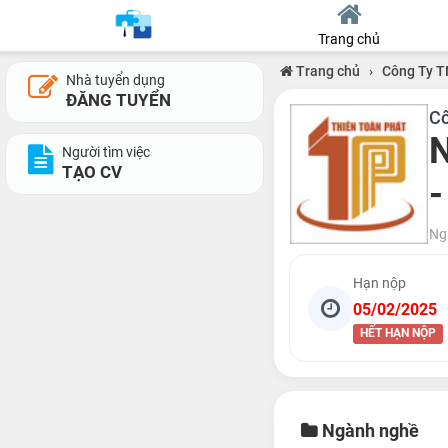
Trang chủ
Trang chủ
›
Công Ty T
Nhà tuyển dụng
ĐĂNG TUYỂN
Cô
N
Người tìm việc
TẠO CV
-
Ng
Hạn nộp
05/02/2025
HẾT HẠN NỘP
Ngành nghề