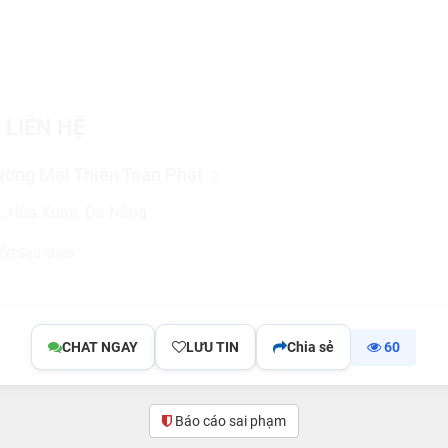
 LIÊN HỆ
ơng Mại Thiên Toàn Phát
, Hòa Xuân, Đà Nẵng
Sao chép
CHAT NGAY
LƯU TIN
Chia sẻ
60
Báo cáo sai phạm