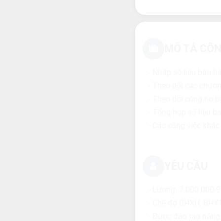
MÔ TẢ CÔN
- Nhập số liệu bán 
- Theo dõi các chươn
- Theo dõi công nợ 
- Tổng hợp số liệu 
- Các công việc khá
YÊU CẦU
- Lương: 7.000.000-
- Chế độ BHXH, BHYT
- Được đào tạo nâng