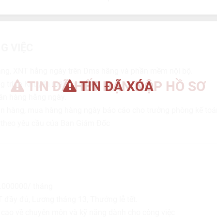
G VIỆC
hàng, XNT hằng ngày trên Dms hãng và phần mềm nội bộ.
TIN ĐÃ HẾT HẠN NỘP HỒ SƠ
TIN ĐÃ XÓA
g trình Khuyến mãi thực hiện.
bán hàng hằng ngày.
bán hàng, mua hàng hàng ngày báo cáo cho trưởng phòng kế toá
c theo yêu cầu của Ban Giám Đốc
9.000000/ tháng
 đầy đủ, Lương tháng 13, Thưởng lễ tết.
 cao về chuyên môn và kỹ năng dành cho công việc