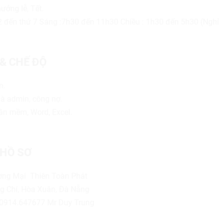
hưởng lễ, Tết.
2 đến thứ 7 Sáng :7h30 đến 11h30 Chiều : 1h30 đến 5h30 (Nghỉ 
 & CHẾ ĐỘ
n.
là admin, công nợ.
ần mềm, Word, Excel.
HỒ SƠ
ng Mại Thiên Toàn Phát
ng Chí, Hòa Xuân, Đà Nẵng
 0914.647677 Mr Duy Trung