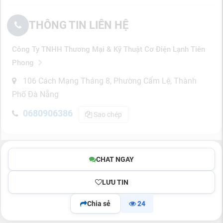
THÔNG TIN LIÊN HỆ
Công Ty TNHH Thương Mại & Kỹ Thuật Cơ Điện Lạnh Tiên
Phong
106 Cách Mạng Tháng 8, Phường Cẩm Lệ, Thành
Phố Đà Nẵng
0680906386
Sao chép
CHAT NGAY
LƯU TIN
Chia sẻ
24