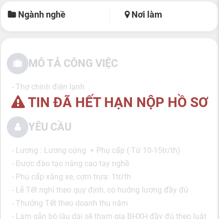
Ngành nghề
Nơi làm
MÔ TẢ CÔNG VIỆC
- Thợ chính điện lạnh
TIN ĐÃ HẾT HẠN NỘP HỒ SƠ
YÊU CẦU
- Lương : Lương cứng + Phụ cấp ( Từ 10-15tr/th)
- Được đào tạo nâng cao tay nghề
- Phụ cấp xăng xe, cơm trưa: 1tr/th
- Lễ Tết nghỉ theo quy định, có hưởng lương đầy đủ
- Thưởng Tết theo doanh thu năm
- Làm gắn bó lâu dài sẽ tham gia BHXH đầy đủ theo luật