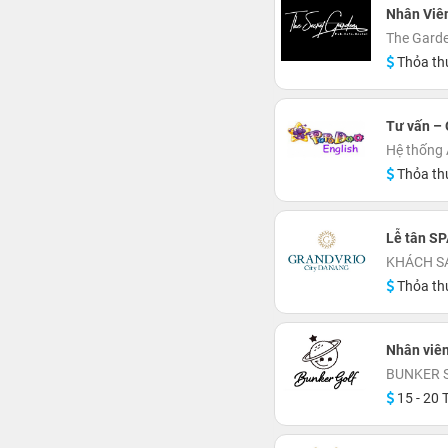
Nhân Viê
The Garde
Thỏa th
Tư vấn – 
Hệ thống
Thỏa th
Lễ tân SP
KHÁCH S
Thỏa th
Nhân viê
BUNKER 
15 - 20 T