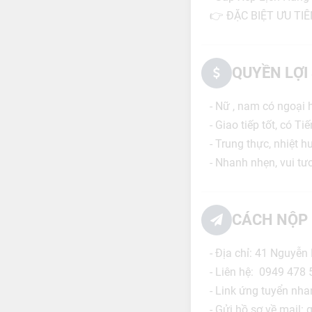
👉 ĐẶC BIỆT ƯU TIÊN
QUYỀN LỢI
- Nữ , nam có ngoại 
- Giao tiếp tốt, có Ti
- Trung thực, nhiệt h
- Nhanh nhẹn, vui tươ
CÁCH NỘP 
- Địa chỉ: 41 Nguyễn
- Liên hệ: 0949 478 
- Link ứng tuyển nh
- Gửi hồ sơ về mail: