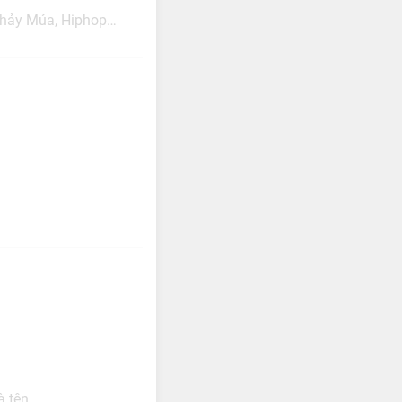
Nhảy Múa, Hiphop…
à tên