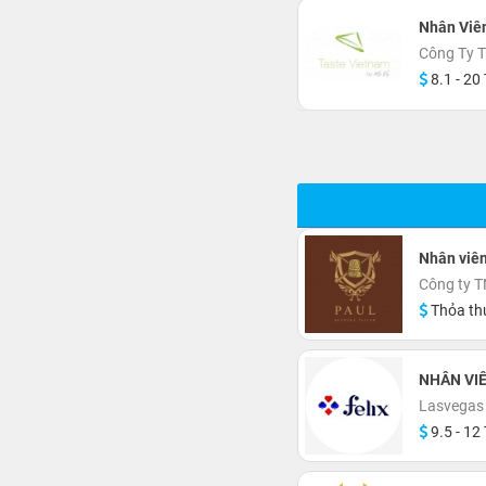
Nhân Viê
Công Ty T
8.1 - 20 
Nhân viên
Công ty 
Thỏa th
NHÂN VIÊ
Lasvegas
9.5 - 12 