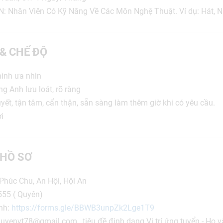
: Nhân Viên Có Kỹ Năng Về Các Môn Nghệ Thuật. Ví dụ: Hát, 
 & CHẾ ĐỘ
hình ưa nhìn
ếng Anh lưu loát, rõ ràng
uyết, tận tâm, cẩn thận, sẵn sàng làm thêm giờ khi có yêu cầu.
i
HỒ SƠ
 Phúc Chu, An Hội, Hội An
555 ( Quyên)
anh:
https://forms.gle/BBWB3unpZk2Lge1T9
 quyenvt78@gmail.com , tiêu đề định dạng Vị trí ứng tuyển - Họ v