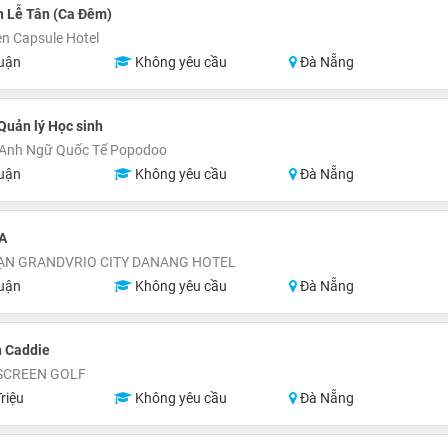
n Lễ Tân (Ca Đêm)
n Capsule Hotel
uận
Không yêu cầu
Đà Nẵng
Quản lý Học sinh
 Anh Ngữ Quốc Tế Popodoo
uận
Không yêu cầu
Đà Nẵng
A
ẠN GRANDVRIO CITY DANANG HOTEL
uận
Không yêu cầu
Đà Nẵng
n Caddie
SCREEN GOLF
riệu
Không yêu cầu
Đà Nẵng