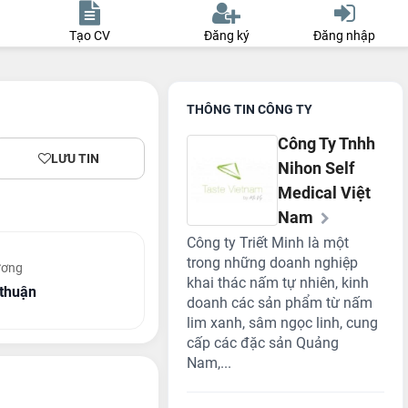
Tạo CV
Đăng ký
Đăng nhập
THÔNG TIN CÔNG TY
Công Ty Tnhh
LƯU TIN
Nihon Self
Medical Việt
Nam
Công ty Triết Minh là một
trong những doanh nghiệp
ương
khai thác nấm tự nhiên, kinh
thuận
doanh các sản phẩm từ nấm
lim xanh, sâm ngọc linh, cung
cấp các đặc sản Quảng
Nam,...