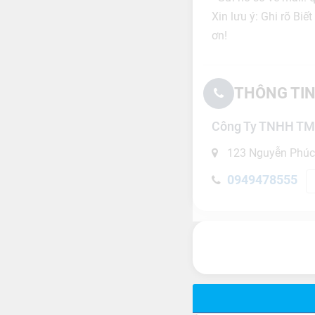
Xin lưu ý: Ghi rõ Bi
ơn!
THÔNG TIN
Công Ty TNHH TMD
123 Nguyễn Phúc 
0949478555