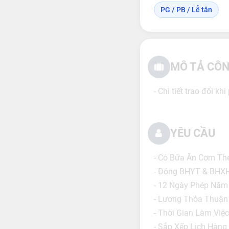
PG / PB / Lễ tân
MÔ TẢ CÔN
- Chi tiết trao đổi kh
YÊU CẦU
- Có Bữa Ăn Cơm Th
- Đóng BHYT & BHXH
- 12 Ngày Phép Năm
- Lương Thỏa Thuận
- Thời Gian Làm Việ
- Sắp Xếp Lịch Hàng