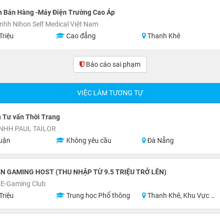
n Bán Hàng -Máy Điện Trường Cao Áp
nhh Nihon Self Medical Việt Nam
Triệu
Cao đẳng
Thanh Khê
Báo cáo sai phạm
VIỆC LÀM TƯƠNG TỰ
 Tư vấn Thời Trang
TNHH PAUL TAILOR
uận
Không yêu cầu
Đà Nẵng
N GAMING HOST (THU NHẬP TỪ 9.5 TRIỆU TRỞ LÊN)
 E-Gaming Club
Triệu
Trung học Phổ thông
Thanh Khê, Khu Vực Lân Cận Đà Nẵng