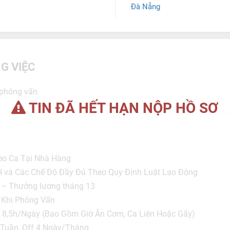
Đà Nẵng
G VIỆC
i phỏng vấn
TIN ĐÃ HẾT HẠN NỘP HỒ SƠ
eo Ca Tại Nhà Hàng
 và Các Chế Độ Đầy Đủ Theo Quy Định Luật Lao Động
 – Thưởng lương tháng 13
 Khi Phỏng Vấn
c 8,5h/Ngày (Bao Gồm Giờ Ăn Cơm, Ca Liên Hoặc Gãy)
 Tuần, Off 4 Ngày/Tháng