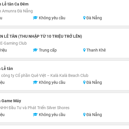
n Lễ tân Ca Đêm
n Amunra Đà Nẵng
ệu
Không yêu cầu
Đà Nẵng
N LỄ TÂN (THU NHẬP TỪ 10 TRIỆU TRỞ LÊN)
 E-Gaming Club
riệu
Trung cấp
Thanh Khê
 Lễ tân
 công ty Cổ phần Quê Việt – Kalà Kalà Beach Club
iệu
Không yêu cầu
Đà Nẵng
n Game Máy
NHH Đầu Tư và Phát Triển Silver Shores
iệu
Không yêu cầu
Đà Nẵng