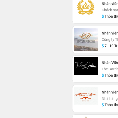
Nhân viên
Khách sạn
Thỏa th
Nhân viên
Công ty T
7 - 10 Tr
Nhân Viê
The Garde
Thỏa th
Nhân viên
Nhà hàn
Thỏa th