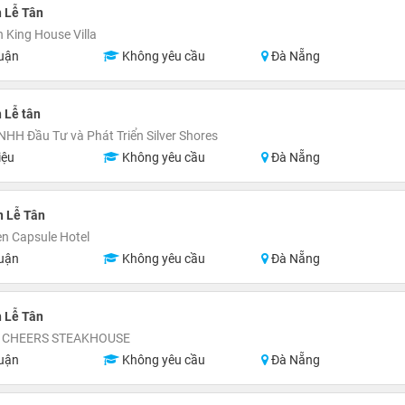
 Lễ Tân
 King House Villa
uận
Không yêu cầu
Đà Nẵng
 Lễ tân
NHH Đầu Tư và Phát Triển Silver Shores
iệu
Không yêu cầu
Đà Nẵng
n Lễ Tân
n Capsule Hotel
uận
Không yêu cầu
Đà Nẵng
 Lễ Tân
g CHEERS STEAKHOUSE
uận
Không yêu cầu
Đà Nẵng