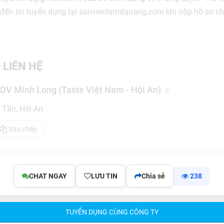
ết đến tin tuyển dụng tại sanvieclamdanang.com khi nộp hồ sơ c
 LIÊN HỆ
V Minh Long (Taste Việt Nam - Hội An)
Tần, Hội An
Sao chép
CHAT NGAY
LƯU TIN
Chia sẻ
238
TUYỂN DỤNG CÙNG CÔNG TY