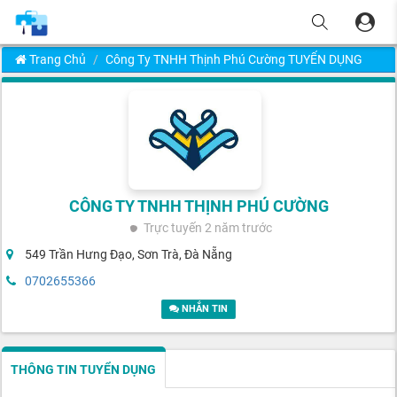
Trang Chủ
Công Ty TNHH Thịnh Phú Cường TUYỂN DỤNG
CÔNG TY TNHH THỊNH PHÚ CƯỜNG
Trực tuyến
2 năm trước
549 Trần Hưng Đạo, Sơn Trà, Đà Nẵng
0702655366
NHẮN TIN
THÔNG TIN TUYỂN DỤNG