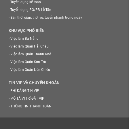
-
Tuyển dụng kế toán
-
Tuyển dụng PG/PB, Lễ Tân
-
Bán thời gian, thời vụ, tuyển nhanh trong ngày
KHU VỰC PHỔ BIẾN
-
Việc làm Đà Nẵng
-
Việc làm Quận Hải Châu
-
Việc làm Quận Thanh Khê
-
Việc làm Quận Sơn Trà
-
Việc làm Quận Liên Chiểu
TIN VIP VÀ CHUYỂN KHOẢN
-
PHÍ ĐĂNG TIN VIP
-
MÔ TẢ VỊ TRÍ ĐẶT VIP
-
THÔNG TIN THANH TOÁN