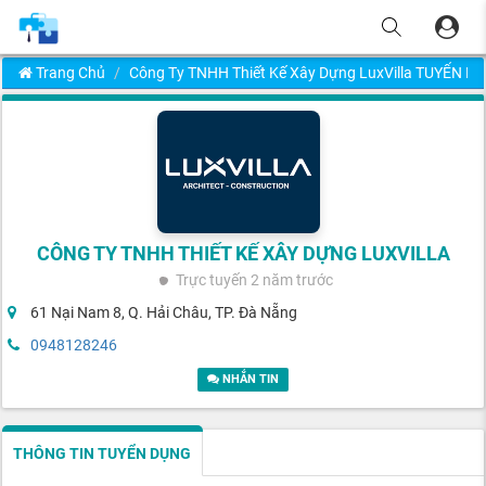
Trang Chủ
Công Ty TNHH Thiết Kế Xây Dựng LuxVilla TUYỂN D
CÔNG TY TNHH THIẾT KẾ XÂY DỰNG LUXVILLA
Trực tuyến
2 năm trước
61 Nại Nam 8, Q. Hải Châu, TP. Đà Nẵng
0948128246
NHẮN TIN
THÔNG TIN TUYỂN DỤNG