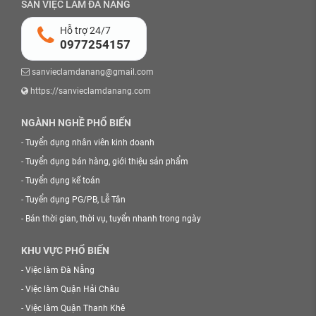
SÀN VIỆC LÀM ĐÀ NẴNG
Hỗ trợ 24/7
0977254157
sanvieclamdanang@gmail.com
https://sanvieclamdanang.com
NGÀNH NGHỀ PHỔ BIẾN
-
Tuyển dụng nhân viên kinh doanh
-
Tuyển dụng bán hàng, giới thiệu sản phẩm
-
Tuyển dụng kế toán
-
Tuyển dụng PG/PB, Lễ Tân
-
Bán thời gian, thời vụ, tuyển nhanh trong ngày
KHU VỰC PHỔ BIẾN
-
Việc làm Đà Nẵng
-
Việc làm Quận Hải Châu
-
Việc làm Quận Thanh Khê