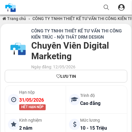
Trang chủ
›
CÔNG TY TNHH THIẾT KẾ TƯ VẤN THI CÔNG KIẾN T
CÔNG TY TNHH THIẾT KẾ TƯ VẤN THI CÔNG
KIẾN TRÚC - NỘI THẤT DRM DESIGN
Chuyên Viên Digital
Marketing
Ngày đăng: 12/05/2026
LƯU TIN
Hạn nộp
Trình độ
31/05/2026
Cao đẳng
HẾT HẠN NỘP
Kinh nghiệm
Mức lương
2 năm
10 - 15 Triệu