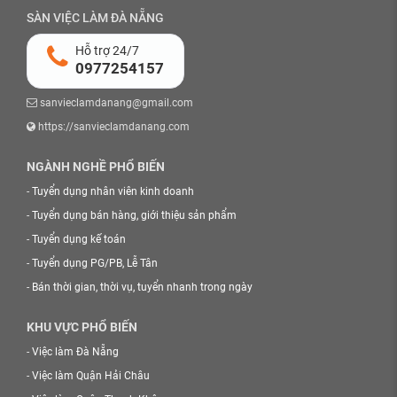
SÀN VIỆC LÀM ĐÀ NẴNG
Hỗ trợ 24/7
0977254157
sanvieclamdanang@gmail.com
https://sanvieclamdanang.com
NGÀNH NGHỀ PHỔ BIẾN
-
Tuyển dụng nhân viên kinh doanh
-
Tuyển dụng bán hàng, giới thiệu sản phẩm
-
Tuyển dụng kế toán
-
Tuyển dụng PG/PB, Lễ Tân
-
Bán thời gian, thời vụ, tuyển nhanh trong ngày
KHU VỰC PHỔ BIẾN
-
Việc làm Đà Nẵng
-
Việc làm Quận Hải Châu