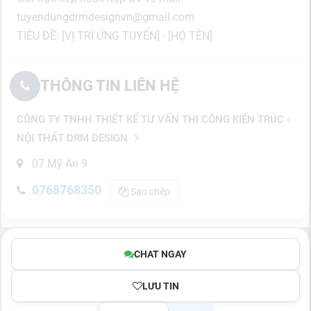
tuyendungdrmdesignvn@gmail.com
TIÊU ĐỀ: [VỊ TRÍ ỨNG TUYỂN] - [HỌ TÊN]
THÔNG TIN LIÊN HỆ
CÔNG TY TNHH THIẾT KẾ TƯ VẤN THI CÔNG KIẾN TRÚC -
NỘI THẤT DRM DESIGN
07 Mỹ An 9
0768768350
Sao chép
CHAT NGAY
LƯU TIN