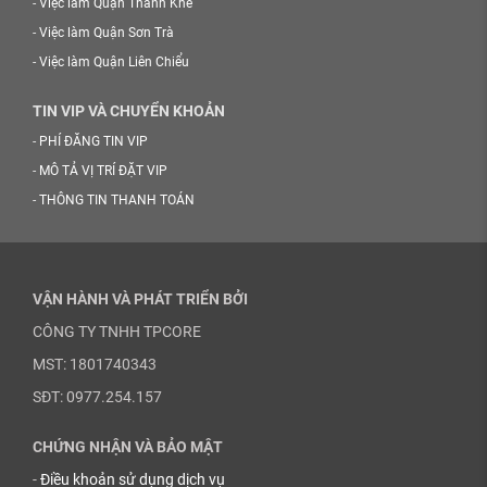
-
Việc làm Quận Thanh Khê
-
Việc làm Quận Sơn Trà
-
Việc làm Quận Liên Chiểu
TIN VIP VÀ CHUYỂN KHOẢN
-
PHÍ ĐĂNG TIN VIP
-
MÔ TẢ VỊ TRÍ ĐẶT VIP
-
THÔNG TIN THANH TOÁN
VẬN HÀNH VÀ PHÁT TRIỂN BỞI
CÔNG TY TNHH TPCORE
MST: 1801740343
SĐT: 0977.254.157
CHỨNG NHẬN VÀ BẢO MẬT
-
Điều khoản sử dụng dịch vụ