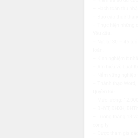
– Kiểm tra số dư cuố
– Hạch toán thu nhập
– Báo cáo thuế thán
– Thực hiện những c
Yêu cầu:
– Nữ: từ 30 – 45 tu
toán.
– Kinh nghiệm ít nhất
– Am hiểu về Luật 
– Nắm vững nghiệp vụ
– Thành thạo Word, 
Quyền lợi:
– Mức lương: 12.000
– BHYT, BHXH, BHTN 
– Lương tháng 13 và
công ty.
– Được tham gia các