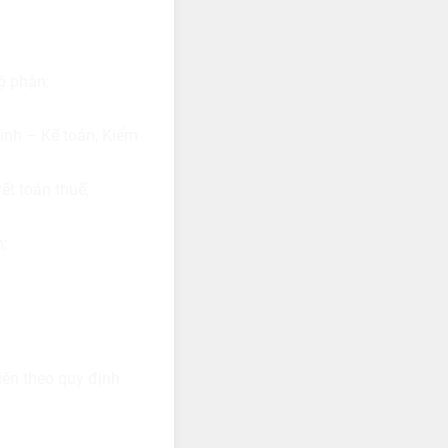
ộ phận;
ính – Kế toán, Kiểm
ết toán thuế;
;
iên theo quy định