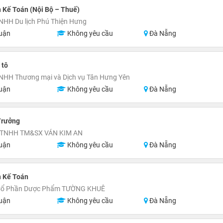
 Kế Toán (Nội Bộ – Thuế)
NHH Du lịch Phú Thiện Hưng
uận
Không yêu cầu
Đà Nẵng
 tô
NHH Thương mại và Dịch vụ Tân Hưng Yên
uận
Không yêu cầu
Đà Nẵng
Trưởng
 TNHH TM&SX VÁN KIM AN
uận
Không yêu cầu
Đà Nẵng
n Kế Toán
Cổ Phần Dược Phẩm TƯỜNG KHUÊ
uận
Không yêu cầu
Đà Nẵng