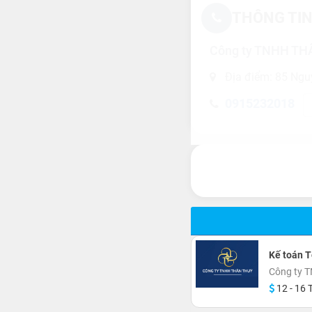
THÔNG TIN
Công ty TNHH T
Địa điểm: 85 Ngu
0915232018
Kế toán 
Công ty 
12 - 16 T