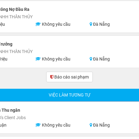
Công Nợ Đầu Ra
TNHH THÂN THỦY
iệu
Không yêu cầu
Đà Nẵng
Trưởng
TNHH THÂN THỦY
riệu
Không yêu cầu
Đà Nẵng
Báo cáo sai phạm
VIỆC LÀM TƯƠNG TỰ
n Thu ngân
s Client Jobs
uận
Không yêu cầu
Đà Nẵng