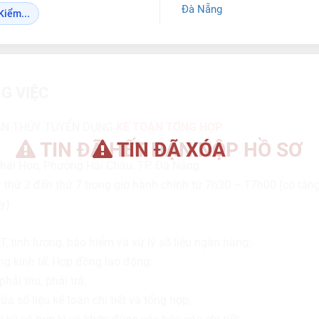
Đà Nẵng
Kiểm...
G VIỆC
ÂN THỦY TUYỂN DỤNG
KẾ TOÁN TỔNG HỢP
TIN ĐÃ HẾT HẠN NỘP HỒ SƠ
TIN ĐÃ XÓA
Thái Học, Phường Hải Châu, TP. Đà Nẵng
ừ thứ 2 đến thứ 7 trong giờ hành chính từ 7h30 – 17h00 (có tăn
y)
 tính lương, bảo hiểm và xử lý số liệu ngân hàng;
g kinh tế, Hợp đồng lao động;
hải thu, phải trả;
ữa số liệu kế toán chi tiết và tổng hợp;