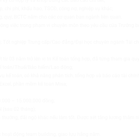
i kỳ có hợp lý và khớp đúng các báo cáo chi tiết;
, chi phí, khấu hao, TSCĐ, công nợ, nghiệp vụ khác;
g, quý, BCTC năm cho các cơ quan ban ngành liên quan.
ông việc trong phạm vi chuyên môn theo yêu cầu của Trưởng b
ổi; Tốt nghiệp Trung cấp/Cao đẳng/Đại học chuyên ngành Tài ch
 từ 03 năm trở lên vị trí Kế toán tổng hợp, đã từng tham gia quy
Kế toán/Thuế/Bảo hiểm/Lao động;
 kế toán, có khả năng phân tích, tổng hợp và báo cáo tài chính
Excel, phần mềm kế toán Misa;
.000 – 15.000.000 đồng;
(sau 02 tháng);
 thưởng, đãi ngộ khác nếu làm tốt. Được xét tăng lương thâm n
 hoạt động team building, giao lưu hằng năm.