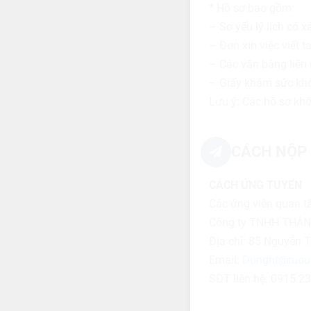
* Hồ sơ bao gồm:
– Sơ yếu lý lịch có 
– Đơn xin việc viết 
– Các văn bằng liên
– Giấy khám sức khỏ
Lưu ý: Các hồ sơ kh
CÁCH NỘP 
CÁCH ỨNG TUYỂN
Các ứng viên quan tâ
Công ty TNHH THÂN 
Địa chỉ: 85 Nguyễn 
Email:
Dungnt@ruou
SĐT liên hệ: 0915 2