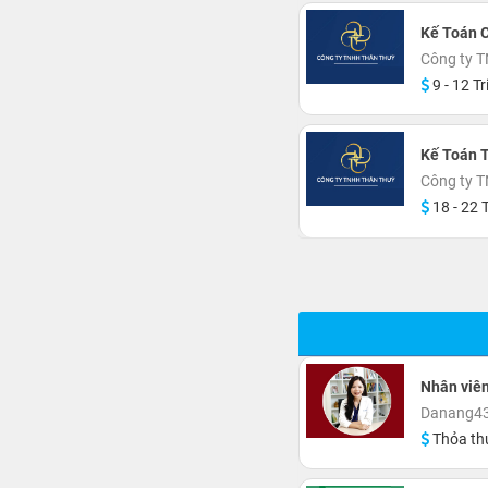
Kế Toán 
Công ty 
9 - 12 Tr
Kế Toán 
Công ty 
18 - 22 T
Nhân viê
Danang43'
Thỏa th