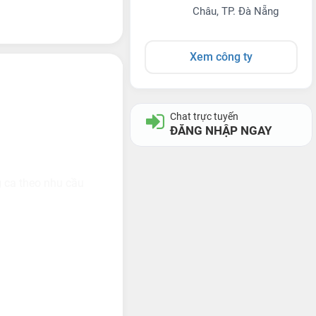
Châu, TP. Đà Nẵng
Xem công ty
Chat trực tuyến
ĐĂNG NHẬP NGAY
g ca theo nhu cầu