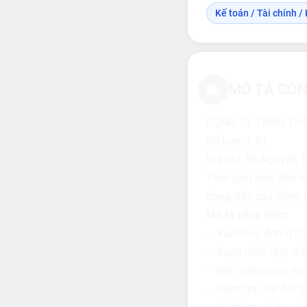
Kế toán / Tài chính / 
MÔ TẢ CÔN
CÔNG TY TNHH TH
Số lượng: 01
Địa chỉ: 85 Nguyễn 
Thời gian làm việc t
công việc của Công t
Mô tả công việc:
– Xuất hóa đơn GTGT,
– Soạn thảo Hợp đồn
– Đối chiếu công nợ p
– Kiểm tra cân đối gi