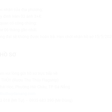
xác nhận của địa phương;
tay đính kèm 02 ảnh 3×4;
 quan có công chứng;
e 06 tháng gần nhất.
ông đạt sẽ không được hoàn trả. Hạn chót nhận hồ sơ 15/5/202
HỒ SƠ
m vui lòng gửi hồ sơ trực tiếp về:
THỦY (Rượu Thu Thủy Flagship)
Thái Học, Phường Hải Châu, TP. Đà Nẵng
thuthuydanang.com
32 018 (Mr Tự) – 0935 683 390 (Mr Dũng)