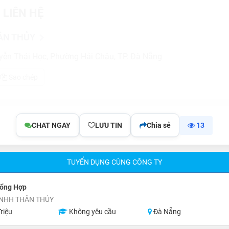
 LIÊN HỆ
HÂN THỦY
yễn Thái Học, Phường Hải Châu, TP. Đà Nẵng
Sao chép
CHAT NGAY
LƯU TIN
Chia sẻ
13
TUYỂN DỤNG CÙNG CÔNG TY
Tổng Hợp
TNHH THÂN THỦY
riệu
Không yêu cầu
Đà Nẵng