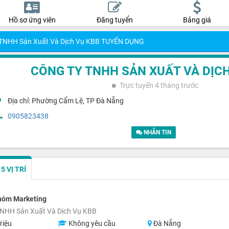
Hồ sơ ứng viên
Đăng tuyển
Bảng giá
 TNHH Sản Xuất Và Dịch Vụ KBB TUYỂN DỤNG
CÔNG TY TNHH SẢN XUẤT VÀ DỊCH
Trực tuyến
4 tháng trước
Địa chỉ: Phường Cẩm Lệ, TP Đà Nẵng
0905823438
NHẮN TIN
 VỊ TRÍ
hóm Marketing
NHH Sản Xuất Và Dịch Vụ KBB
riệu
Không yêu cầu
Đà Nẵng