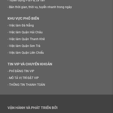
-
Tuyển dụng PG/PB, Lễ Tân
-
Bán thời gian, thời vụ, tuyển nhanh trong ngày
KHU VỰC PHỔ BIẾN
-
Việc làm Đà Nẵng
-
Việc làm Quận Hải Châu
-
Việc làm Quận Thanh Khê
-
Việc làm Quận Sơn Trà
-
Việc làm Quận Liên Chiểu
TIN VIP VÀ CHUYỂN KHOẢN
-
PHÍ ĐĂNG TIN VIP
-
MÔ TẢ VỊ TRÍ ĐẶT VIP
-
THÔNG TIN THANH TOÁN
VẬN HÀNH VÀ PHÁT TRIỂN BỞI