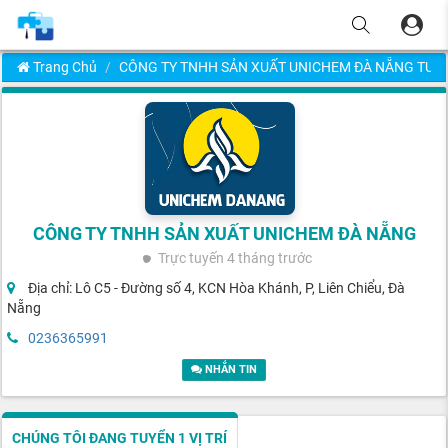
Trang Chủ
CÔNG TY TNHH SẢN XUẤT UNICHEM ĐÀ NẴNG TUY
CÔNG TY TNHH SẢN XUẤT UNICHEM ĐÀ NẴNG
Trực tuyến
4 tháng trước
Địa chỉ: Lô C5 - Đường số 4, KCN Hòa Khánh, P, Liên Chiểu, Đà
Nẵng
0236365991
NHẮN TIN
CHÚNG TÔI ĐANG TUYỂN 1 VỊ TRÍ