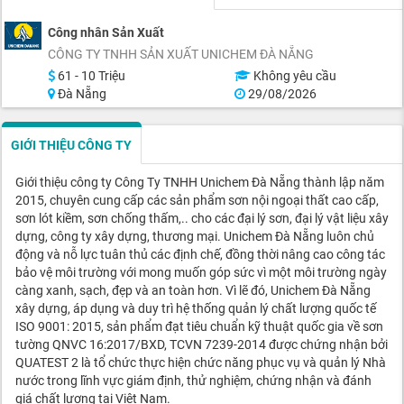
Công nhân Sản Xuất
CÔNG TY TNHH SẢN XUẤT UNICHEM ĐÀ NẴNG
61 - 10 Triệu
Không yêu cầu
Đà Nẵng
29/08/2026
GIỚI THIỆU CÔNG TY
Giới thiệu công ty Công Ty TNHH Unichem Đà Nẵng thành lập năm
2015, chuyên cung cấp các sản phẩm sơn nội ngoại thất cao cấp,
sơn lót kiềm, sơn chống thấm,.. cho các đại lý sơn, đại lý vật liệu xây
dựng, công ty xây dựng, thương mại. Unichem Đà Nẵng luôn chủ
động và nỗ lực tuân thủ các định chế, đồng thời nâng cao công tác
bảo vệ môi trường với mong muốn góp sức vì một môi trường ngày
càng xanh, sạch, đẹp và an toàn hơn. Vì lẽ đó, Unichem Đà Nẵng
xây dựng, áp dụng và duy trì hệ thống quản lý chất lượng quốc tế
ISO 9001: 2015, sản phẩm đạt tiêu chuẩn kỹ thuật quốc gia về sơn
tường QNVC 16:2017/BXD, TCVN 7239-2014 được chứng nhận bởi
QUATEST 2 là tổ chức thực hiện chức năng phục vụ và quản lý Nhà
nước trong lĩnh vực giám định, thử nghiệm, chứng nhận và đánh
giá chất lượng tại Việt Nam.