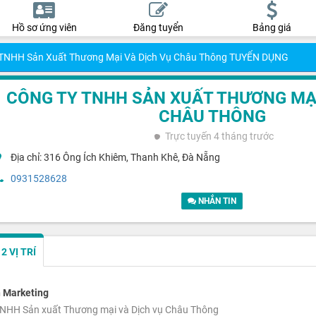
Hồ sơ ứng viên
Đăng tuyển
Bảng giá
 TNHH Sản Xuất Thương Mại Và Dịch Vụ Châu Thông TUYỂN DỤNG
CÔNG TY TNHH SẢN XUẤT THƯƠNG MẠI
CHÂU THÔNG
Trực tuyến
4 tháng trước
Địa chỉ: 316 Ông Ích Khiêm, Thanh Khê, Đà Nẵng
0931528628
NHẮN TIN
 VỊ TRÍ
 Marketing
NHH Sản xuất Thương mại và Dịch vụ Châu Thông