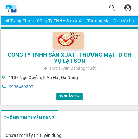
Trang Chủ
Công Ty TNHH Sản Xuất - Thương Mại - Dịch Vụ Lạ
CÔNG TY TNHH SẢN XUẤT - THƯƠNG MẠI - DỊCH
VỤ LẠT SƠN
Trực tuyến
2 tháng trước
1137 Ngô Quyền, P An Hải, Đà Nẵng
0935459597
NHẮN TIN
THÔNG TIN TUYỂN DỤNG
Chưa tìm thấy tin tuyển dụng