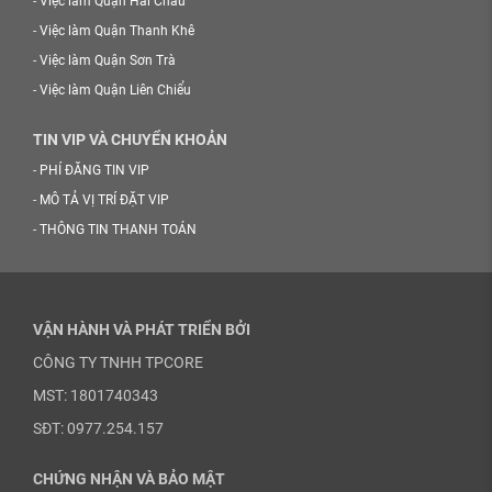
-
Việc làm Quận Hải Châu
-
Việc làm Quận Thanh Khê
-
Việc làm Quận Sơn Trà
-
Việc làm Quận Liên Chiểu
TIN VIP VÀ CHUYỂN KHOẢN
-
PHÍ ĐĂNG TIN VIP
-
MÔ TẢ VỊ TRÍ ĐẶT VIP
-
THÔNG TIN THANH TOÁN
VẬN HÀNH VÀ PHÁT TRIỂN BỞI
CÔNG TY TNHH TPCORE
MST: 1801740343
SĐT: 0977.254.157
CHỨNG NHẬN VÀ BẢO MẬT