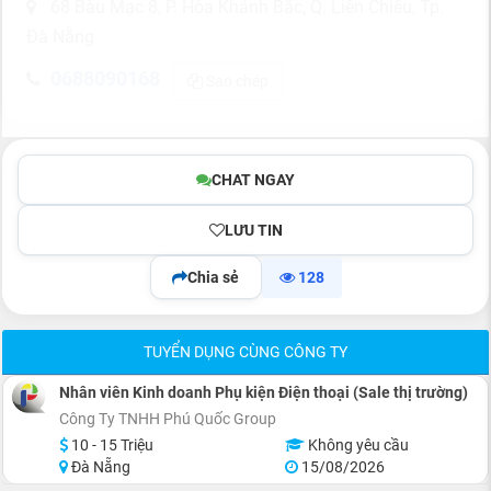
68 Bàu Mạc 8, P. Hòa Khánh Bắc, Q. Liên Chiểu, Tp.
Đà Nẵng
0688090168
Sao chép
CHAT NGAY
LƯU TIN
Chia sẻ
128
TUYỂN DỤNG CÙNG CÔNG TY
Nhân viên Kinh doanh Phụ kiện Điện thoại (Sale thị trường)
Công Ty TNHH Phú Quốc Group
10 - 15 Triệu
Không yêu cầu
Đà Nẵng
15/08/2026