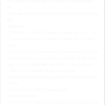
• Không yêu cầu kinh nghiệm; được đào tạo khi nhận
việc.
• Làm việc cẩn thận, chủ động và chịu được áp lực công
việc.
* Quyền lợi:
– Thu nhập: 7.000.000đ/tháng (lương + phụ cấp)
– Được phụ cấp xăng xe, cơm trưa, trách nhiệm, công
tác phí
– Được phụ cấp đi làm theo tuyến xa nhà không về trưa
– Được làm việc trong môi trường chuyên nghiệp, năng
động, có cơ hội phát triển bản thân và thăng tiến cao
– Chế độ phúc lợi khen thưởng xứng đáng
– Được nghỉ lễ và thưởng các ngày lễ, Tết theo quy định
công ty
– Được đóng bảo hiểm theo quy định
* Hình thức nộp:
- Gửi email đến địa chỉ:
phamphuquoc1712@gmail.com