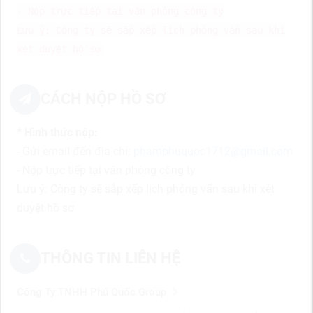
- Nộp trực tiếp tại văn phòng công ty
Lưu ý: Công ty sẽ sắp xếp lịch phỏng vấn sau khi
xét duyệt hồ sơ
CÁCH NỘP HỒ SƠ
* Hình thức nộp:
- Gửi email đến địa chỉ:
phamphuquoc1712@gmail.com
- Nộp trực tiếp tại văn phòng công ty
Lưu ý: Công ty sẽ sắp xếp lịch phỏng vấn sau khi xét
duyệt hồ sơ
THÔNG TIN LIÊN HỆ
Công Ty TNHH Phú Quốc Group