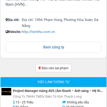
Nam (HVN)...
Địa chỉ:
Địa chỉ: 149A Phạm Hùng, Phường Hòa Xuân, Đà
Nẵng
Website:
http://tienthu.com.vn
Xem công ty
Báo cáo sai phạm
(0)
VIỆC LÀM TƯƠNG TỰ
Project Manager mảng AVS (Âm thanh – Ánh sáng – Hệ thống)
Công Ty TNHH TMDV Điện Tử Kim Thanh Long
15 - 25 Triệu
Không yêu cầu
Đà Nẵng
29/08/2026