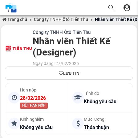
Trang chủ
›
Công ty TNHH Ôtô Tiến Thu
›
Nhân viên Thiết Kế (D
Công ty TNHH Ôtô Tiến Thu
Nhân viên Thiết Kế
(Designer)
Ngày đăng: 27/02/2026
LƯU TIN
Hạn nộp
Trình độ
28/02/2026
Không yêu cầu
HẾT HẠN NỘP
Kinh nghiệm
Mức lương
Không yêu cầu
Thỏa thuận