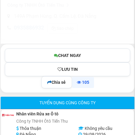
Công ty TNHH Ôtô Tiến Thu
149A Phạm Hùng, Q. Cẩm Lệ, Đà Nẵng
0935886932
Sao chép
CHAT NGAY
LƯU TIN
Chia sẻ
105
TUYỂN DỤNG CÙNG CÔNG TY
Nhân viên Rửa xe Ô tô
Công ty TNHH Ôtô Tiến Thu
Thỏa thuận
Không yêu cầu
Đà Nẵng
29/08/2026