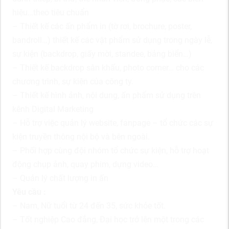
hiệu…theo tiêu chuẩn
– Thiết kế các ấn phẩm in (tờ rơi, brochure, poster,
bandroll…) thiết kế các vật phẩm sử dụng trong ngày lễ,
sự kiện (backdrop, giấy mời, standee, bảng biển…)
– Thiết kế backdrop sân khấu, photo corner… cho các
chương trình, sự kiện của công ty.
– Thiết kế hình ảnh, nội dung, ấn phẩm sử dụng trên
kênh Digital Marketing
– Hỗ trợ việc quản lý website, fanpage – tổ chức các sự
kiện truyền thông nội bộ và bên ngoài.
– Phối hợp cùng đội nhóm tổ chức sự kiện, hỗ trợ hoạt
động chụp ảnh, quay phim, dựng video…
– Quản lý chất lượng in ấn
Yêu cầu :
– Nam, Nữ tuổi từ 24 đến 35, sức khỏe tốt.
– Tốt nghiệp Cao đẳng, Đại học trở lên một trong các