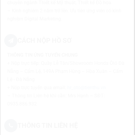
chuyên ngành Thiết kế Mỹ thuật, Thiết kế Đồ họa.
– Kinh nghiêm 2 năm trở lên. Ưu tiên ứng viên có kinh
nghiệm Digital Marketing.
CÁCH NỘP HỒ SƠ
THÔNG TIN ỨNG TUYỂN CHUNG
+ Nộp trực tiếp: Quầy Lễ Tân/Showroom Honda Ôtô Đà
Nẵng – Cẩm Lệ, 149A Phạm Hùng – Hòa Xuân – Cẩm
Lệ - Đà Nẵng
+ Nộp trực tuyến qua email:
hr_oto@tienthu.vn
– Thông tin Liên hệ khi cần: Mrs Hạnh – SĐT:
0935.886.932
THÔNG TIN LIÊN HỆ