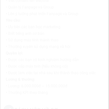
• Viết content lên website
• Quản lý Fanpage và Group
• Lên ý tưởng phát triển Fanpage và Group
Yêu cầu:
• Ưu tiên các bạn học marketing
• Biết tiếng anh cơ bản
• Sử dụng máy tính thành thạo
• Thường xuyên sử dụng mạng xã hội
Quyền lợi:
• Được các bạn có kinh nghiệm hướng dẫn
• Được cấp máy tính (Nếu không có)
• Được làm việc tại nhà sau khi thành thạo công việc
Lương & thưởng:
• Lương: 6.000.000đ – 15.000.000đ
• Thưởng KPI theo tháng