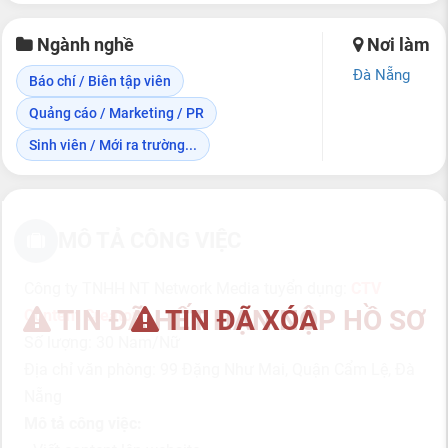
Ngành nghề
Nơi làm
Đà Nẵng
Báo chí / Biên tập viên
Quảng cáo / Marketing / PR
Sinh viên / Mới ra trường...
MÔ TẢ CÔNG VIỆC
Công ty TNHH NT Network Media tuyển dụng:
CTV
TIN ĐÃ HẾT HẠN NỘP HỒ SƠ
TIN ĐÃ XÓA
Content Creator
Số lượng: 30 Nam/Nữ
Địa chỉ văn phòng: 99 Đặng Như Mai, Quận Cẩm Lệ, Đà
Nẵng
Mô tả công việc: