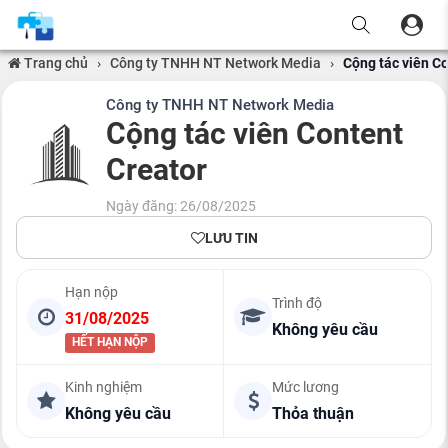
Trang chủ
›
Công ty TNHH NT Network Media
›
Cộng tác viên C
Công ty TNHH NT Network Media
Cộng tác viên Content
Creator
Ngày đăng: 26/08/2025
LƯU TIN
Hạn nộp
Trình độ
31/08/2025
Không yêu cầu
HẾT HẠN NỘP
Kinh nghiệm
Mức lương
Không yêu cầu
Thỏa thuận