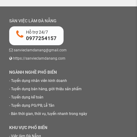
SÀN VIỆC LÀM ĐÀ NẴNG
Hỗ trợ 24/7
0977254157
sanvieclamdanang@gmail.com
https://sanvieclamdanang.com
NGÀNH NGHỀ PHỔ BIẾN
-
Tuyển dụng nhân viên kinh doanh
-
Tuyển dụng bán hàng, giới thiệu sản phẩm
-
Tuyển dụng kế toán
-
Tuyển dụng PG/PB, Lễ Tân
-
Bán thời gian, thời vụ, tuyển nhanh trong ngày
KHU VỰC PHỔ BIẾN
-
Việc làm Đà Nẵng