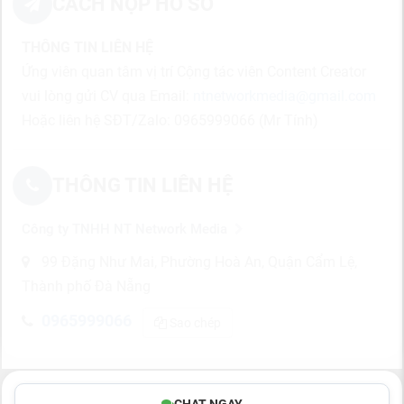
CÁCH NỘP HỒ SƠ
THÔNG TIN LIÊN HỆ
Ứng viên quan tâm vị trí Cộng tác viên Content Creator
vui lòng gửi CV qua Email:
ntnetworkmedia@gmail.com
Hoặc liên hệ SĐT/Zalo: 0965999066 (Mr Tính)
THÔNG TIN LIÊN HỆ
Công ty TNHH NT Network Media
99 Đặng Như Mai, Phường Hoà An, Quận Cẩm Lệ,
Thành phố Đà Nẵng
0965999066
Sao chép