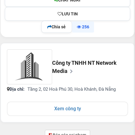
CHAT NGAY
LƯU TIN
Chia sẻ
256
Công ty TNHH NT Network
Media
Địa chỉ:
Tầng 2, 02 Hoà Phú 30, Hoà Khánh, Đà Nẵng
Xem công ty
Báo cáo sai phạm
(0)