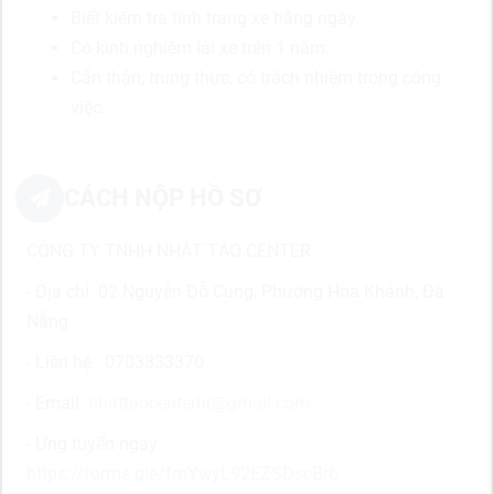
Biết kiểm tra tình trạng xe hằng ngày.
Có kinh nghiệm lái xe trên 1 năm.
Cẩn thận, trung thực, có trách nhiệm trong công
việc.
CÁCH NỘP HỒ SƠ
CÔNG TY TNHH NHẬT TẢO CENTER
- Địa chỉ: 02 Nguyễn Đỗ Cung, Phường Hòa Khánh, Đà
Nẵng
- Liên hệ: 0703333370
- Email:
nhattaocenterhr@gmail.com
- Ứng tuyển ngay:
https://forms.gle/fmYwyL92EZSDscBr6