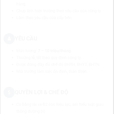
hàng.
Chụp ảnh hiện trường theo yêu cầu của công ty.
Làm theo yêu cầu của cấp trên.
YÊU CẦU
Mức lương:
7 – 10 triệu/tháng
.
Thưởng lễ, tết theo quy định công ty.
Được đóng đầy đủ chế độ BHXH, BHYT, BHTN.
Môi trường làm việc ổn định, thân thiện.
QUYỀN LỢI & CHẾ ĐỘ
Có bằng lái xe B2 còn hiệu lực, am hiểu luật giao
thông đường bộ.