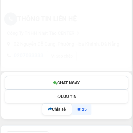
THÔNG TIN LIÊN HỆ
Công Ty TNHH Nhật Tảo CENTER
02 Nguyễn Đỗ Cung, Phường Hòa Khánh, Đà Nẵng
0207033333
Sao chép
CHAT NGAY
LƯU TIN
Chia sẻ
25