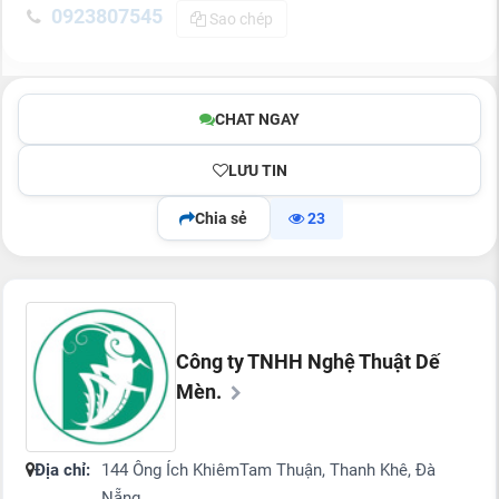
0923807545
Sao chép
CHAT NGAY
LƯU TIN
Chia sẻ
23
Công ty TNHH Nghệ Thuật Dế
Mèn.
Địa chỉ:
144 Ông Ích KhiêmTam Thuận, Thanh Khê, Đà
Nẵng