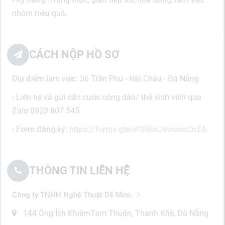
nhóm hiệu quả.
CÁCH NỘP HỒ SƠ
Địa điểm làm việc: 36 Trần Phú - Hải Châu - Đà Nẵng
- Liên hệ và gửi căn cước công dân/ thẻ sinh viên qua
Zalo 0923 807 545
- Form đăng ký:
https://forms.gle/ef396nJ4vroooCnZA
THÔNG TIN LIÊN HỆ
Công ty TNHH Nghệ Thuật Dế Mèn.
144 Ông Ích KhiêmTam Thuận, Thanh Khê, Đà Nẵng