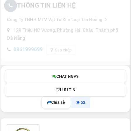
THÔNG TIN LIÊN HỆ
Công Ty TNHH MTV Vật Tư Kim Loại Tân Hoàng
129 Triệu Nữ Vương, Phường Hải Châu, Thành phố
Đà Nẵng
0961999699
Sao chép
CHAT NGAY
LƯU TIN
Chia sẻ
52