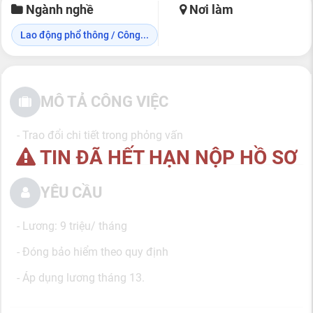
Ngành nghề
Nơi làm
Lao động phổ thông / Công...
MÔ TẢ CÔNG VIỆC
- Trao đổi chi tiết trong phỏng vấn
TIN ĐÃ HẾT HẠN NỘP HỒ SƠ
YÊU CẦU
- Lương: 9 triệu/ tháng
- Đóng bảo hiểm theo quy định
- Áp dụng lương tháng 13.